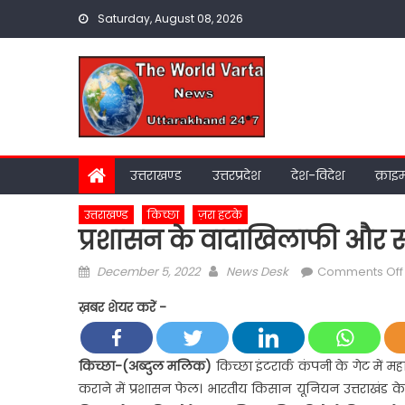
Skip
Saturday, August 08, 2026
to
content
उत्तराखण्ड
उत्तरप्रदेश
देश-विदेश
क्राइ
उत्तराखण्ड
किच्छा
ज़रा हटके
प्रशासन के वादाखिलाफी और सम
Posted
Author
December 5, 2022
News Desk
Comments Off
on
ख़बर शेयर करें -
किच्छा-(अब्दुल मलिक)
किच्छा इंटरार्क कंपनी के गेट में
कराने में प्रशासन फेल। भारतीय किसान यूनियन उत्तराखंड के 