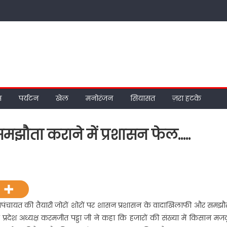
म
पर्यटन
खेल
मनोरंजन
सियासत
ज़रा हटके
झौता कराने में प्रशासन फेल…..
on
प्रशासन
के
वादाखिलाफी
और
 महापंचायत की तैयारी जोरों शोरों पर शासन प्रशासन के वादाखिलाफी और समझौ
समझौता
प्रदेश अध्यक्ष करमजीत पड्डा जी ने कहा कि हजारों की संख्या में किसान मजद
कराने