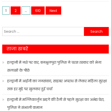
बदलकर
Posts
कानून
1
2
…
610
Next
से
navigation
बच
नहीं
Search
पाया,
for:
बनभूलपुर
पुलिस
ताजा खबरे
ने
किया
गिरफ्तार
हल्द्वानी में नशे पर वार, बनभूलपुरा पुलिस ने चरस तस्कर को भेजा
सलाखों के पीछे
हल्द्वानी में आईजी का जनसंवाद, साइबर अपराध से लेकर महिला सुरक्षा
तक हर मुद्दे पर खुलकर हुई चर्चा
हल्द्वानी में मल्लिकार्जुन खड़गे की रैली से पहले सुरक्षा का अभेद्य घेरा,
पुलिस ने संभाली कमान