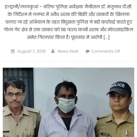
हल्द्वानी/लालकुआं – वरिष्ठ पुलिस अधीक्षक नैनीताल डॉ. मंजूनाथ टी.सी.
के निर्देशन में जनपद में अवैध शराब की बिक्री और तस्करी के खिलाफ
चलाए जा रहे अभियान के तहत बिंदुखत्ता पुलिस ने बड़ी कार्रवाई करते हुए
गोला गेट क्षेत्र से एक तस्कर को 116 पाउच कच्ची शराब और मोटरसाइकिल
समेत गिरफ्तार किया है। पूछताछ में आरोपी […]
Posted
Author
on
August 7, 2026
News Desk
Comments Off
on
लालकुआं
पुलिस
का
शिकंजा,
कच्ची
शराब
की
खेप
पकड़ी,
सप्लाई
नेटवर्क
की