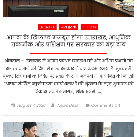
विकास
को
मिली
नई
उत्तराखण्ड
ज़रा हटके
भीमताल
रफ्तार
आपदा के खिलाफ मजबूत होगा उत्तराखंड, आधुनिक
तकनीक और प्रशिक्षण पर सरकार का बड़ा दांव
भीमताल – उत्तराखंड में आपदा प्रबंधन व्यवस्था को और अधिक प्रभावी एवं
सशक्त बनाने की दिशा में राज्य सरकार ने बड़ा कदम उठाया है। मुख्यमंत्री
पुष्कर सिंह धामी के निर्देश पर प्रदेश के सभी जनपदों में आयोजित की जा रही
“आपदा जोखिम न्यूनीकरण” कार्यशालाओं की श्रृंखला के तहत शुक्रवार को
विकास भवन सभागार, भीमताल में […]
Posted
Author
on
August 7, 2026
News Desk
Comments Off
on
आपदा
के
खिलाफ
मजबूत