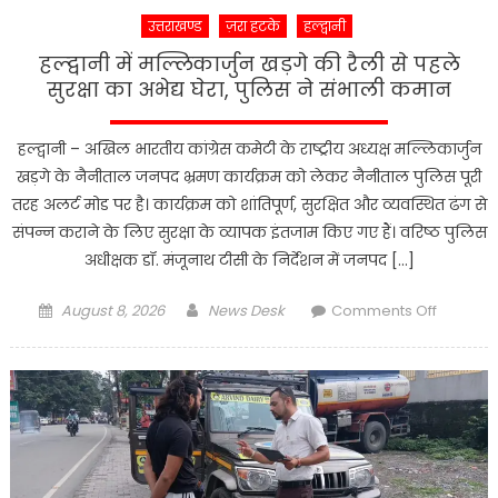
पर
उत्तराखण्ड
ज़रा हटके
हल्द्वानी
खुलकर
हल्द्वानी में मल्लिकार्जुन खड़गे की रैली से पहले
हुई
सुरक्षा का अभेद्य घेरा, पुलिस ने संभाली कमान
चर्चा
हल्द्वानी – अखिल भारतीय कांग्रेस कमेटी के राष्ट्रीय अध्यक्ष मल्लिकार्जुन
खड़गे के नैनीताल जनपद भ्रमण कार्यक्रम को लेकर नैनीताल पुलिस पूरी
तरह अलर्ट मोड पर है। कार्यक्रम को शांतिपूर्ण, सुरक्षित और व्यवस्थित ढंग से
संपन्न कराने के लिए सुरक्षा के व्यापक इंतजाम किए गए हैं। वरिष्ठ पुलिस
अधीक्षक डॉ. मंजूनाथ टीसी के निर्देशन में जनपद […]
Posted
Author
on
August 8, 2026
News Desk
Comments Off
on
हल्द्वानी
में
मल्लिकार्
खड़गे
की
रैली
से