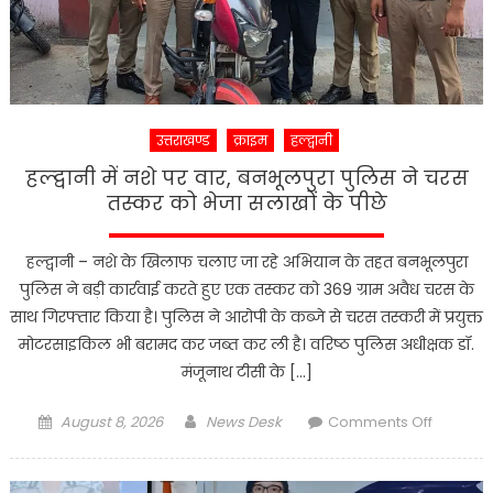
उत्तराखण्ड
क्राइम
हल्द्वानी
हल्द्वानी में नशे पर वार, बनभूलपुरा पुलिस ने चरस
तस्कर को भेजा सलाखों के पीछे
हल्द्वानी – नशे के खिलाफ चलाए जा रहे अभियान के तहत बनभूलपुरा
पुलिस ने बड़ी कार्रवाई करते हुए एक तस्कर को 369 ग्राम अवैध चरस के
साथ गिरफ्तार किया है। पुलिस ने आरोपी के कब्जे से चरस तस्करी में प्रयुक्त
मोटरसाइकिल भी बरामद कर जब्त कर ली है। वरिष्ठ पुलिस अधीक्षक डॉ.
मंजूनाथ टीसी के […]
Posted
Author
on
August 8, 2026
News Desk
Comments Off
on
हल्द्वानी
में