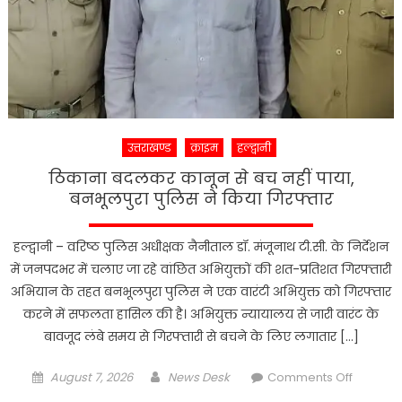
जांच
शुरू
उत्तराखण्ड
क्राइम
हल्द्वानी
ठिकाना बदलकर कानून से बच नहीं पाया,
बनभूलपुरा पुलिस ने किया गिरफ्तार
हल्द्वानी – वरिष्ठ पुलिस अधीक्षक नैनीताल डॉ. मंजूनाथ टी.सी. के निर्देशन
में जनपदभर में चलाए जा रहे वांछित अभियुक्तों की शत-प्रतिशत गिरफ्तारी
अभियान के तहत बनभूलपुरा पुलिस ने एक वारंटी अभियुक्त को गिरफ्तार
करने में सफलता हासिल की है। अभियुक्त न्यायालय से जारी वारंट के
बावजूद लंबे समय से गिरफ्तारी से बचने के लिए लगातार […]
Posted
Author
on
August 7, 2026
News Desk
Comments Off
on
ठिकाना