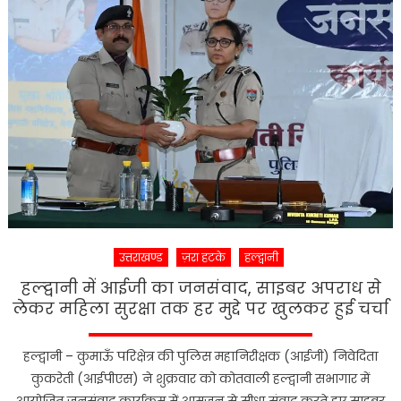
नशे
पर
वार,
बनभूलपुर
पुलिस
ने
चरस
तस्कर
को
भेजा
सलाखों
के
पीछे
उत्तराखण्ड
ज़रा हटके
हल्द्वानी
हल्द्वानी में आईजी का जनसंवाद, साइबर अपराध से
लेकर महिला सुरक्षा तक हर मुद्दे पर खुलकर हुई चर्चा
हल्द्वानी – कुमाऊँ परिक्षेत्र की पुलिस महानिरीक्षक (आईजी) निवेदिता
कुकरेती (आईपीएस) ने शुक्रवार को कोतवाली हल्द्वानी सभागार में
आयोजित जनसंवाद कार्यक्रम में आमजन से सीधा संवाद करते हुए साइबर