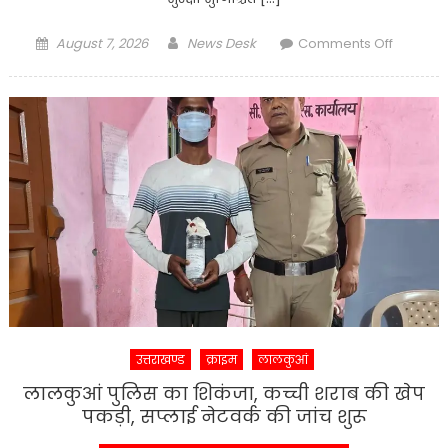
Posted
Author
on
August 7, 2026
News Desk
Comments Off
on
मतदाता
सूची
सत्यापन
का
आयुक्त
ने
लिया
जायजा,
अधिकारियो
को
दिए
सख्त
निर्देश
उत्तराखण्ड
क्राइम
लालकुआं
लालकुआं पुलिस का शिकंजा, कच्ची शराब की खेप
पकड़ी, सप्लाई नेटवर्क की जांच शुरू