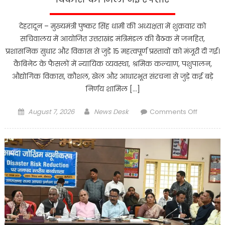
देहरादून – मुख्यमंत्री पुष्कर सिंह धामी की अध्यक्षता में शुक्रवार को
सचिवालय में आयोजित उत्तराखंड मंत्रिमंडल की बैठक में जनहित,
प्रशासनिक सुधार और विकास से जुड़े 15 महत्वपूर्ण प्रस्तावों को मंजूरी दी गई।
कैबिनेट के फैसलों में न्यायिक व्यवस्था, श्रमिक कल्याण, पशुपालन,
औद्योगिक विकास, कौशल, खेल और आधारभूत संरचना से जुड़े कई बड़े
निर्णय शामिल […]
Posted
Author
on
August 7, 2026
News Desk
Comments Off
on
15
बड़े
फैसलों
पर
कैबिनेट
की
मुहर,
उत्तराखंड
में