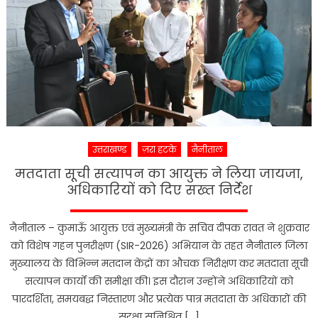
होगा
उत्तराखंड,
आधुनिक
तकनीक
और
प्रशिक्षण
पर
सरकार
का
उत्तराखण्ड
ज़रा हटके
नैनीताल
बड़ा
दांव
मतदाता सूची सत्यापन का आयुक्त ने लिया जायजा,
अधिकारियों को दिए सख्त निर्देश
नैनीताल – कुमाऊँ आयुक्त एवं मुख्यमंत्री के सचिव दीपक रावत ने शुक्रवार
को विशेष गहन पुनरीक्षण (SIR-2026) अभियान के तहत नैनीताल जिला
मुख्यालय के विभिन्न मतदान केंद्रों का औचक निरीक्षण कर मतदाता सूची
सत्यापन कार्यों की समीक्षा की। इस दौरान उन्होंने अधिकारियों को
पारदर्शिता, समयबद्ध निस्तारण और प्रत्येक पात्र मतदाता के अधिकारों की
सुरक्षा सुनिश्चित […]