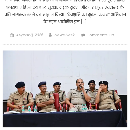
अपराध, महिला एवं बाल सुरक्षा, सड़क सुरक्षा और नशामुक्त उत्तराखंड के
प्रति जागरूक रहने का आह्वान किया। “देवभूमि का सुरक्षा कवच” अभियान
के तहत आयोजित इस […]
Posted
Author
on
August 8, 2026
News Desk
Comments Off
on
हल्द्वानी
में
आईजी
का
जनसंवाद,
साइबर
अपराध
से
लेकर
महिला
सुरक्षा
तक
हर
मुद्दे