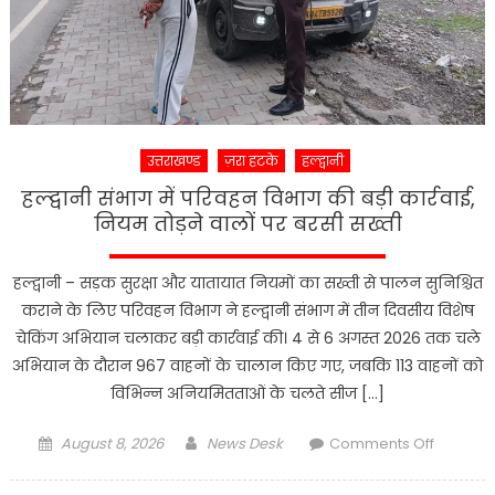
पहले
सुरक्षा
का
अभेद्य
घेरा,
पुलिस
उत्तराखण्ड
ज़रा हटके
हल्द्वानी
ने
संभाली
हल्द्वानी संभाग में परिवहन विभाग की बड़ी कार्रवाई,
कमान
नियम तोड़ने वालों पर बरसी सख्ती
हल्द्वानी – सड़क सुरक्षा और यातायात नियमों का सख्ती से पालन सुनिश्चित
कराने के लिए परिवहन विभाग ने हल्द्वानी संभाग में तीन दिवसीय विशेष
चेकिंग अभियान चलाकर बड़ी कार्रवाई की। 4 से 6 अगस्त 2026 तक चले
अभियान के दौरान 967 वाहनों के चालान किए गए, जबकि 113 वाहनों को
विभिन्न अनियमितताओं के चलते सीज […]
Posted
Author
on
August 8, 2026
News Desk
Comments Off
on
हल्द्वानी
संभाग