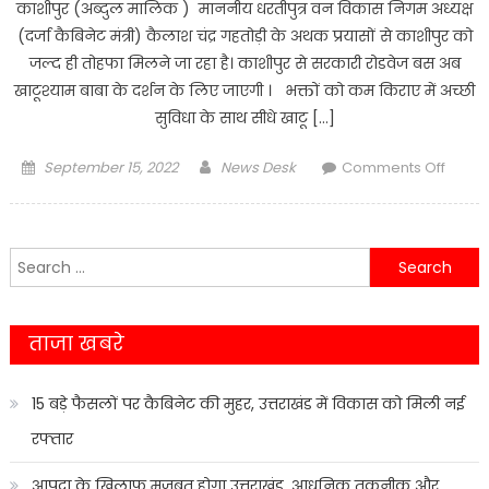
काशीपुर (अब्दुल मालिक ) माननीय धरतीपुत्र वन विकास निगम अध्यक्ष
(दर्जा कैबिनेट मंत्री) कैलाश चंद्र गहतोड़ी के अथक प्रयासों से काशीपुर को
जल्द ही तोहफा मिलने जा रहा है। काशीपुर से सरकारी रोडवेज बस अब
खाटूश्याम बाबा के दर्शन के लिए जाएगी । भक्तों को कम किराए में अच्छी
सुविधा के साथ सीधे खाटू […]
Posted
Author
on
September 15, 2022
News Desk
Comments Off
on
श्री
खाटू
श्याम
Search
बाबा
for:
के
दर्शन
ताजा खबरे
करना
काशीपु
वासियों
15 बड़े फैसलों पर कैबिनेट की मुहर, उत्तराखंड में विकास को मिली नई
के
रफ्तार
वासियों
लिए
आपदा के खिलाफ मजबूत होगा उत्तराखंड, आधुनिक तकनीक और