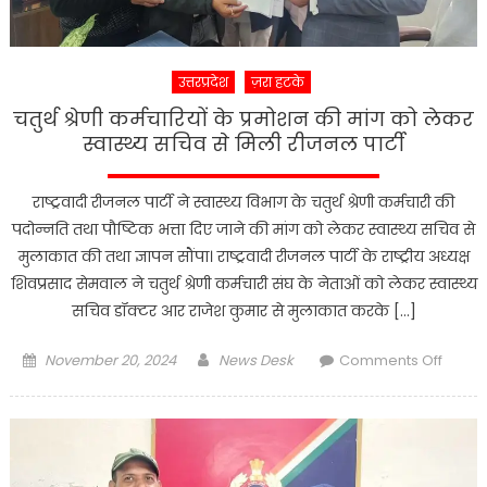
मिलकर
कुल्हाड़ी
से
उत्तरप्रदेश
ज़रा हटके
कई
वार
चतुर्थ श्रेणी कर्मचारियों के प्रमोशन की मांग को लेकर
किए……
स्वास्थ्य सचिव से मिली रीजनल पार्टी
राष्ट्रवादी रीजनल पार्टी ने स्वास्थ्य विभाग के चतुर्थ श्रेणी कर्मचारी की
पदोन्नति तथा पौष्टिक भत्ता दिए जाने की मांग को लेकर स्वास्थ्य सचिव से
मुलाकात की तथा ज्ञापन सौंपा। राष्ट्रवादी रीजनल पार्टी के राष्ट्रीय अध्यक्ष
शिवप्रसाद सेमवाल ने चतुर्थ श्रेणी कर्मचारी संघ के नेताओं को लेकर स्वास्थ्य
सचिव डॉक्टर आर राजेश कुमार से मुलाकात करके […]
Posted
Author
on
November 20, 2024
News Desk
Comments Off
on
चतुर्थ
श्रेणी
कर्मचारि
के
प्रमोशन