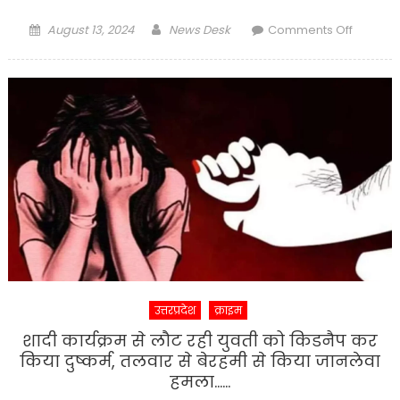
Posted
Author
on
August 13, 2024
News Desk
Comments Off
on
पूर्वोत्तर
रेलवे,
इज्जतनग
मंडल
पर
रेलवे
सुरक्षा
बल
द्वारा
चलाया
जा
रहा
ऑपरेशन
उत्तरप्रदेश
क्राइम
अमानत
अभियान…
शादी कार्यक्रम से लौट रही युवती को किडनैप कर
किया दुष्कर्म, तलवार से बेरहमी से किया जानलेवा
हमला……