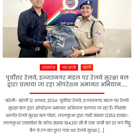
की
मांग
को
लेकर
स्वास्थ्य
सचिव
से
मिली
रीजन
उत्तरप्रदेश
ज़रा हटके
बरेली
पार्टी
पूर्वोत्तर रेलवे, इज्जतनगर मंडल पर रेलवे सुरक्षा बल
द्वारा चलाया जा रहा ऑपरेशन अमानत अभियान…….
बरेली- बरेली 12 अगस्त, 2024ः पूर्वोत्तर रेलवे, इज्जतनगर मंडल पर रेलवे
सुरक्षा बल द्वारा ऑपरेशन अमानत अभियान चलाया जा रहा है। जिसके
अंतर्गत रेलवे सुरक्षा बल पोस्ट, लालकुआं द्वारा गाड़ी संख्या 12353 हावड़ा-
लालकुआं एक्सप्रेस के कोच संख्या 194201 सी में एक यात्री का 01 नग पिट्ठू
बैग ग्रे रंग का छूटा गया था। रेलवे सुरक्षा […]