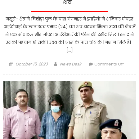
शव…..
मसूरी- क्षेत्र में चित्तौड़ा पुल के पास गंगनहर में झाड़ियों में शनिवार दोपहर
आईटीआई के छात्र उदय प्रसाद (24) का शव अटका मिला। उदय की जेब में
से एक मोबाइल और नोएडा आईटीआई की फीस की रसीद मिली। रसीद से
उसकी पहचान हो सकी। उदय की आंख के पास चोट के निशान मिले हैं।
[…]
Posted
Author
on
October 15, 2023
News Desk
Comments Off
on
गंगनहर
में
झाड़ियों
में
अटका
मिला
आईटीआ
के
छात्र
शव…..