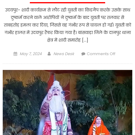
उदयपुर- शादी कार्यक्रम से लौट रही युवती का किडनैप करके उसके साथ
दुष्कर्म करने वाले आरोपियों ने दुष्कर्म के बाद युवती पर तलवार से
ताबड़तोड़ हमला कर दिया, जिससे वह गंभीर रूप से घायल हो गई। युवती को
गंभीर हालत में उदयपुर रैफर किया गया है। बांसवाड़ा जिले के दानपुर थाना
क्षेत्र में शादी समारोह […]
Posted
Author
on
May 7, 2024
News Desk
Comments Off
on
शादी
कार्यक्रम
से
लौट
रही
युवती
को
किडनैप
कर
किया
दुष्कर्म,