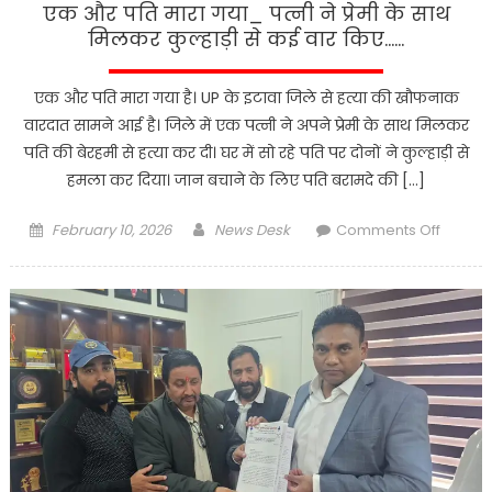
भरोसा’
एक और पति मारा गया_ पत्नी ने प्रेमी के साथ
मिलकर कुल्हाड़ी से कई वार किए……
एक और पति मारा गया है। UP के इटावा जिले से हत्या की खौफनाक
वारदात सामने आई है। जिले में एक पत्नी ने अपने प्रेमी के साथ मिलकर
पति की बेरहमी से हत्या कर दी। घर में सो रहे पति पर दोनों ने कुल्हाड़ी से
हमला कर दिया। जान बचाने के लिए पति बरामदे की […]
Posted
Author
on
February 10, 2026
News Desk
Comments Off
on
एक
और
पति
मारा
गया_
पत्नी
ने
प्रेमी
के
साथ