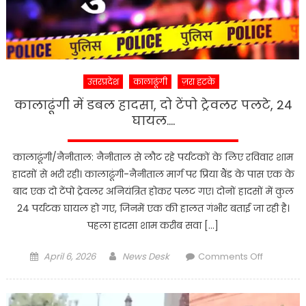
उत्तरप्रदेश
कालाढूंगी
ज़रा हटके
कालाढूंगी में डबल हादसा, दो टेंपो ट्रेवलर पलटे, 24
घायल….
कालाढूंगी/नैनीताल: नैनीताल से लौट रहे पर्यटकों के लिए रविवार शाम
हादसों से भरी रही। कालाढूंगी-नैनीताल मार्ग पर प्रिया बैंड के पास एक के
बाद एक दो टेंपो ट्रेवलर अनियंत्रित होकर पलट गए। दोनों हादसों में कुल
24 पर्यटक घायल हो गए, जिनमें एक की हालत गंभीर बताई जा रही है।
पहला हादसा शाम करीब सवा […]
Posted
Author
on
April 6, 2026
News Desk
Comments Off
on
कालाढूंगी
में
डबल