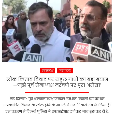
हादसा,
दो
टेंपो
ट्रेवलर
पलटे,
24
घायल….
उत्तरप्रदेश
ज़रा हटके
लीक किताब विवाद पर राहुल गांधी का बड़ा बयान
—‘मुझे पूर्व सेनाध्यक्ष नरवणे पर पूरा भरोसा’
नई दिल्ली- पूर्व थलसेनाध्यक्ष जनरल एम.एम. नरवणे की कथित
अप्रकाशित किताब के लीक होने के मामले ने अब सियासी रंग ले लिया है।
इस प्रकरण में दिल्ली पुलिस ने एफआईआर दर्ज कर जांच शुरू कर दी है,