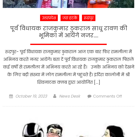
तलवार
से
बेरहमी
उत्तरप्रदेश
ज़रा हटके
रुद्रपुर
से
पूर्व विधायक राजकुमार ठुकराल साधू रावण की
किया
भूमिका में आयेंगे नजर…..
जानलेवा
हमला……
रुद्रपुर- पूर्व विधायक राजकुमार ठुकराल आज एक बार फिर रामलीला में
अभिनय करते नजर आयेंगे। बता दें पूर्व विधायक राजकुमार ठुकराल पिछले
कई वर्षों से रामलीला में अभिनय करते आ रहे हैं। उनके अभिनय को देखने
के लिए बड़ी संख्या में लोग रामलीला में पहुंचते हैं। इंदिरा कालोनी में श्री
शिवनाटक क्लब द्वारा आयोजित […]
Posted
Author
on
October 19, 2023
News Desk
Comments Off
on
पूर्व
विधायक
राजकुमा
ठुकराल
साधू