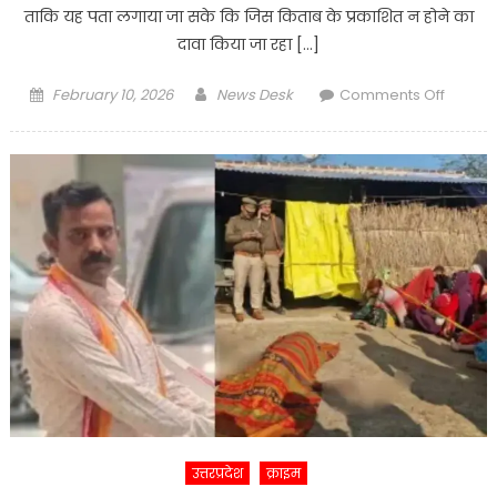
ताकि यह पता लगाया जा सके कि जिस किताब के प्रकाशित न होने का
दावा किया जा रहा […]
Posted
Author
on
February 10, 2026
News Desk
Comments Off
on
लीक
किताब
विवाद
पर
राहुल
गांधी
का
बड़ा
बयान
—‘मुझे
पूर्व
सेनाध्यक्ष
नरवणे
पर
उत्तरप्रदेश
क्राइम
पूरा