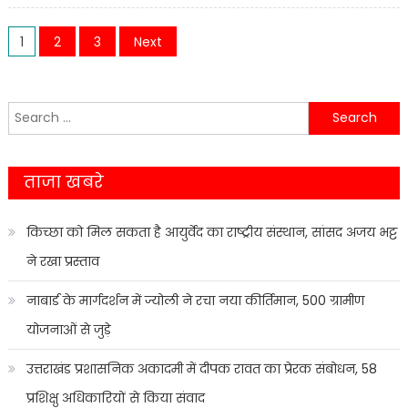
में
Posts
माल
1
2
3
Next
के
navigation
बीच
में
Search
छिपाकर
for:
लाया
जा
ताजा खबरे
रहा
300
किग्रा
किच्छा को मिल सकता है आयुर्वेद का राष्ट्रीय संस्थान, सांसद अजय भट्ट
गांजा,
ने रखा प्रस्ताव
तस्कर
गिरफ्तार
नाबार्ड के मार्गदर्शन में ज्योली ने रचा नया कीर्तिमान, 500 ग्रामीण
योजनाओं से जुड़े
उत्तराखंड प्रशासनिक अकादमी में दीपक रावत का प्रेरक संबोधन, 58
प्रशिक्षु अधिकारियों से किया संवाद