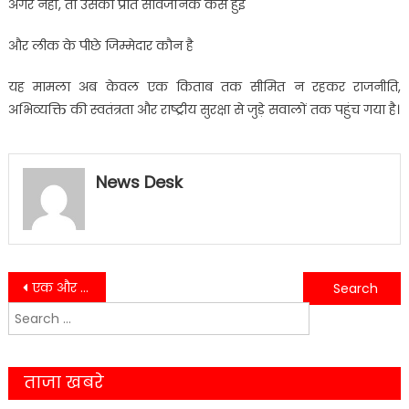
अगर नहीं, तो उसकी प्रति सार्वजनिक कैसे हुई
और लीक के पीछे जिम्मेदार कौन है
यह मामला अब केवल एक किताब तक सीमित न रहकर राजनीति,
अभिव्यक्ति की स्वतंत्रता और राष्ट्रीय सुरक्षा से जुड़े सवालों तक पहुंच गया है।
News Desk
Post
एक और पति मारा गया_ पत्नी ने प्रेमी के साथ मिलकर कुल्हाड़ी से कई वार किए……
मुस्लिम दुकानदार के पक्ष में खड़े दीपक कुमार, अब खुद संघर्षों से घिरे…….
Search
navigation
for:
ताजा खबरे