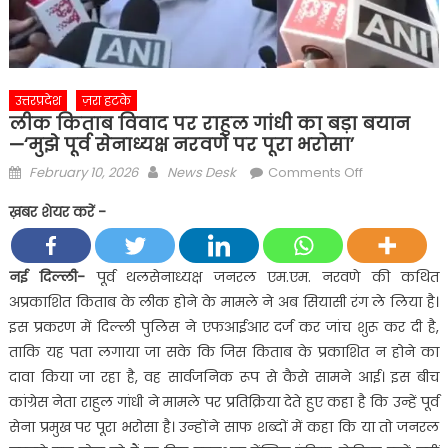
उत्तरप्रदेश
ज़रा हटके
लीक किताब विवाद पर राहुल गांधी का बड़ा बयान
—‘मुझे पूर्व सेनाध्यक्ष नरवणे पर पूरा भरोसा’
Posted
Author
on
February 10, 2026
News Desk
Comments Off
on
लीक
ख़बर शेयर करें -
किताब
विवाद
पर
नई दिल्ली-
पूर्व थलसेनाध्यक्ष जनरल एम.एम. नरवणे की कथित
राहुल
अप्रकाशित किताब के लीक होने के मामले ने अब सियासी रंग ले लिया है।
गांधी
इस प्रकरण में दिल्ली पुलिस ने एफआईआर दर्ज कर जांच शुरू कर दी है,
का
ताकि यह पता लगाया जा सके कि जिस किताब के प्रकाशित न होने का
बड़ा
दावा किया जा रहा है, वह सार्वजनिक रूप से कैसे सामने आई। इस बीच
बयान
—‘मुझे
कांग्रेस नेता राहुल गांधी ने मामले पर प्रतिक्रिया देते हुए कहा है कि उन्हें पूर्व
पूर्व
सेना प्रमुख पर पूरा भरोसा है। उन्होंने साफ शब्दों में कहा कि या तो जनरल
सेनाध्यक्ष