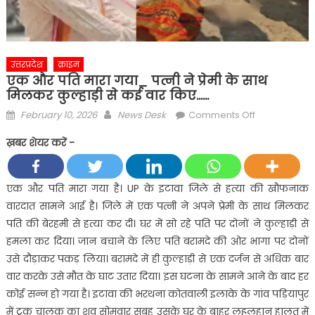
उत्तरप्रदेश
क्राइम
एक और पति मारा गया_ पत्नी ने प्रेमी के साथ
मिलकर कुल्हाड़ी से कई वार किए……
Posted
Author
on
February 10, 2026
News Desk
Comments Off
on
एक
ख़बर शेयर करें -
और
पति
मारा
एक और पति मारा गया है। UP के इटावा जिले से हत्या की खौफनाक
गया_
वारदात सामने आई है। जिले में एक पत्नी ने अपने प्रेमी के साथ मिलकर
पत्नी
पति की बेरहमी से हत्या कर दी। घर में सो रहे पति पर दोनों ने कुल्हाड़ी से
ने
हमला कर दिया। जान बचाने के लिए पति बरामदे की ओर भागा पर दोनों
प्रेमी
उसे दौड़ाकर पकड़ लिया। बरामदे में ही कुल्हाड़ी से एक दर्जन से अधिक बार
के
साथ
वार करके उसे मौत के घाट उतार दिया। इस घटना के सामने आने के बाद हर
मिलकर
कोई सन्न हो गया है। इटावा की भरथना कोतवाली इलाके के गांव पड़ियापुर
कुल्हाड़ी
में ट्रक चालक का शव सोमवार सुबह उसके घर के बाहर लहूलुहान हालत में