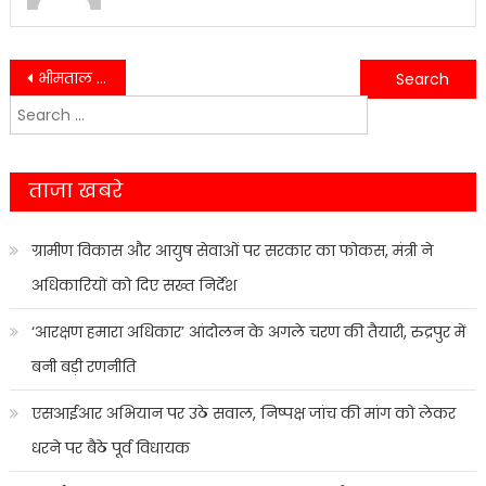
Post
भीमताल में विकास की बौछार, कैंचीधाम बाईपास 15 जून तक खुलने वाला….
लीक किताब विवाद पर राहुल गांधी का बड़ा बयान—‘मुझे पूर्व सेनाध्यक्ष नरवणे पर पूरा भरोसा’
Search
navigation
for:
ताजा खबरे
ग्रामीण विकास और आयुष सेवाओं पर सरकार का फोकस, मंत्री ने
अधिकारियों को दिए सख्त निर्देश
‘आरक्षण हमारा अधिकार’ आंदोलन के अगले चरण की तैयारी, रुद्रपुर में
बनी बड़ी रणनीति
एसआईआर अभियान पर उठे सवाल, निष्पक्ष जांच की मांग को लेकर
धरने पर बैठे पूर्व विधायक