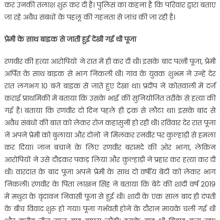
कर उनकी तलाश शुरू कर दी है। पुलिस का कहना है कि परिवार द्वारा बताए
जा रहे अवैध संबंधों के पहलू की गहनता से जांच की जा रही है।
प्रेमी के साथ बाइक से जाती हुई देखी गई थी पूजा
रणवीर की हत्या आरोपियों ने रात में ही कर दी थी। इसके बाद पत्नी पूजा, प्रेमी
अर्पित के साथ बाइक से भाग निकली थी। गांव के युवक शुभम ने उन्हें देर
रात लगभग 10 बजे बाइक से जाते हुए देखा था। प्रदीप ने कोतवाली में दर्ज
कराई प्राथमिकी में बताया कि उसके भाई की सुनियोजित तरीके से हत्या की
गई है। बताया कि रणवीर दो दिन पहले ही ट्रक से लौटा था। इसके बाद से
अवैध संबंधों की बात को लेकर रोज कहासुनी हो रही थी। रविवार देर रात पूजा
ने अपने प्रेमी को बुलाया और दोनों ने मिलकर रनवीर पर कुल्हाड़ी से हमला
कर दिया। जान बचाने के लिए रणवीर बरामदे की ओर भागा, लेकिन
आरोपियों ने उसे दौड़कर पकड़ लिया और कुल्हाड़ी ने प्रहार कर हत्या कर दी
थी। वारदात के बाद पूजा अपने प्रेमी के साथ दो वर्षीय बेटी को लेकर भाग
निकली। रणवीर के पिता लाखन सिंह ने बताया कि बेटे की शादी वर्ष 2019
में मथुरा के वृंदावन निवासी पूजा से हुई थी। शादी के एक साल बाद ही दंपती
के बीच विवाद शुरू हो गया। पूजा गर्भवती होने के दौरान मायके चली गई थी