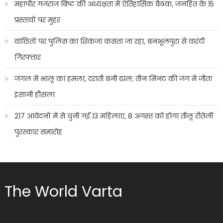
महापौर गजराज बिष्ट की अध्यक्षता में ऐतिहासिक बैठक, जनहित के 15
प्रस्तावों पर मुहर
वांछितों पर पुलिस का शिकंजा कसता जा रहा, बनभूलपुरा से वारंटी
गिरफ्तार
जंगल में भालू का हमला, दराती बनी ढाल; तीन मिनट की जंग में जीता
इंसानी हौसला
217 आवेदनों में से चुनी गईं 13 महिलाएं, 8 अगस्त को होगा तीलू रौतेली
पुरस्कार समारोह
The World Varta