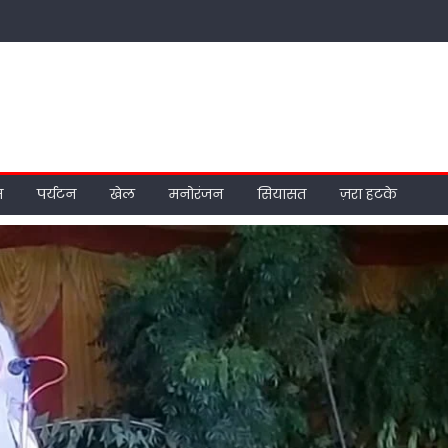
म
पर्यटन
खेल
मनोरंजन
सियासत
ज़रा हटके