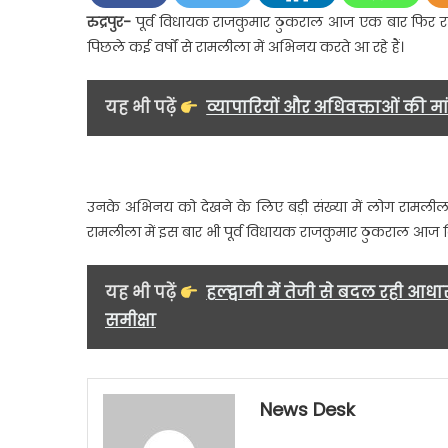
ठ
रुद्रपुर-
पूर्व विधायक राजकुमार ठुकराल आज एक बार फिर राम
सा
पिछले कई वर्षों से रामलीला में अभिनय करते आ रहे हैं।
र
क
भ
यह भी पढ़ें
व्यापारियों और अधिवक्ताओं की 
में
आय
न
उनके अभिनय को देखने के लिए बड़ी संख्या में लोग रामलीला मे
रामलीला में इस बार भी पूर्व विधायक राजकुमार ठुकराल आज द
यह भी पढ़ें
हल्द्वानी में तेजी से बदल रही आ
समीक्षा
News Desk