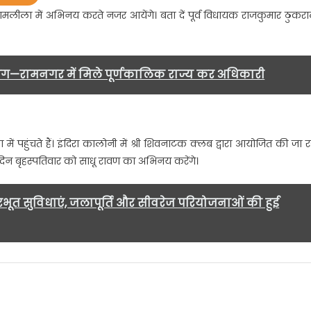
ुकराल
लीला में अभिनय करते नजर आयेंगे। बता दें पूर्व विधायक राजकुमार ठुकर
धू
ावण
ी
ूमिका
मांग—रामनगर में मिले पूर्णकालिक राज्य कर अधिकारी
ेंगे
जर…..
ं पहुंचते हैं। इंदिरा कालोनी में श्री शिवनाटक क्लब द्वारा आयोजित की जा र
िन बृहस्पतिवार को साधू रावण का अभिनय करेंगे।
धारभूत सुविधाएं, जलापूर्ति और सीवरेज परियोजनाओं की हुई