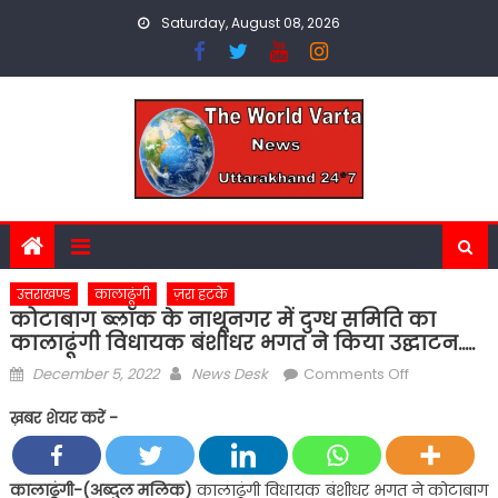
Skip
Saturday, August 08, 2026
to
content
उत्तराखण्ड
कालाढूंगी
ज़रा हटके
कोटाबाग ब्लॉक के नाथूनगर में दुग्ध समिति का
कालाढूंगी विधायक बंशीधर भगत ने किया उद्घाटन…..
Posted
Author
on
December 5, 2022
News Desk
Comments Off
on
कोटाबाग
ख़बर शेयर करें -
ब्लॉक
के
नाथूनगर
कालाढूंगी-(अब्दुल मलिक)
कालाढूंगी विधायक बंशीधर भगत ने कोटाबाग