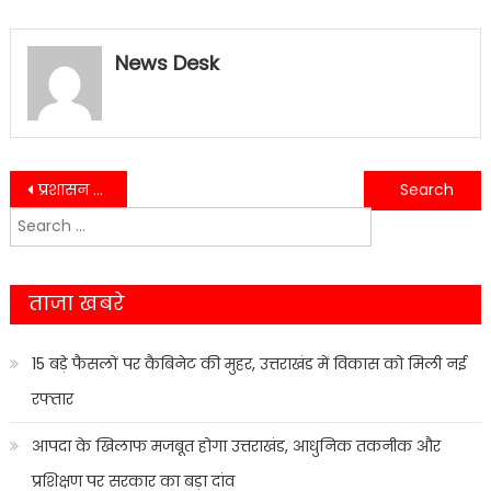
News Desk
Post
प्रशासन के वादाखिलाफी और समझौता कराने में प्रशासन फेल…..
पुलिस ने 430 ग्राम चरस के साथ एक युवक को गिरफ्तार कर हासिल की सफलता…..
Search
navigation
for:
ताजा खबरे
15 बड़े फैसलों पर कैबिनेट की मुहर, उत्तराखंड में विकास को मिली नई
रफ्तार
आपदा के खिलाफ मजबूत होगा उत्तराखंड, आधुनिक तकनीक और
प्रशिक्षण पर सरकार का बड़ा दांव