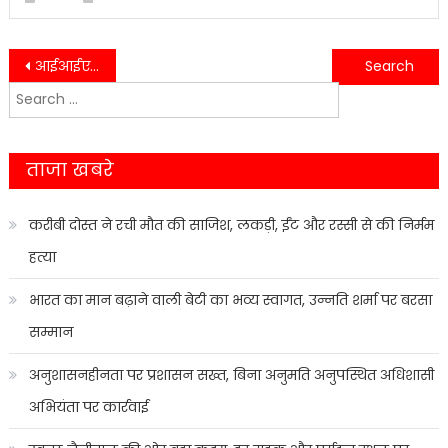
Post
आईआईएम काशीपुर में ICAL 2026 का आगाज, वैश्विक विशेषज्ञों का जमावड़ा….
हल्द्वानी में SSB जवानों को इमरजेंसी ट्रेनिंग, चंदन हॉस्पिटल की पहल….
Search
navigation
for:
ताजा खबरे
करीबी दोस्त ने रची मौत की साजिश, लकड़ी, ईंट और रस्सी से की निर्मम
हत्या
भारत का मान बढ़ाने वाली बेटी का भव्य स्वागत, उन्नति शर्मा पर बरसा
सम्मान
अनुशासनहीनता पर प्रशासन सख्त, बिना अनुमति अनुपस्थित अधिशासी
अभियंता पर कार्रवाई