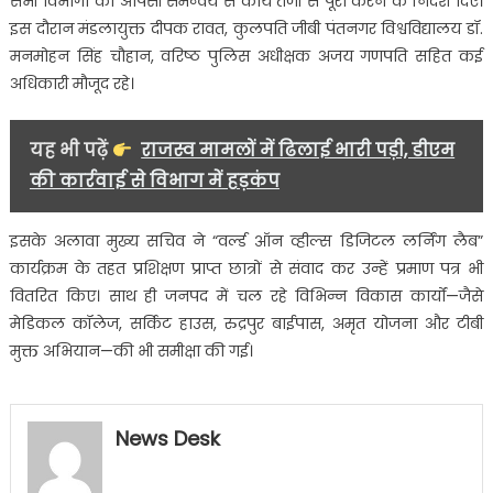
सभी विभागों को आपसी समन्वय से कार्य तेजी से पूरा करने के निर्देश दिए।
इस दौरान मंडलायुक्त दीपक रावत, कुलपति जीबी पंतनगर विश्वविद्यालय डॉ.
मनमोहन सिंह चौहान, वरिष्ठ पुलिस अधीक्षक अजय गणपति सहित कई
अधिकारी मौजूद रहे।
यह भी पढ़ें
राजस्व मामलों में ढिलाई भारी पड़ी, डीएम
की कार्रवाई से विभाग में हड़कंप
इसके अलावा मुख्य सचिव ने “वर्ल्ड ऑन व्हील्स डिजिटल लर्निंग लैब”
कार्यक्रम के तहत प्रशिक्षण प्राप्त छात्रों से संवाद कर उन्हें प्रमाण पत्र भी
वितरित किए। साथ ही जनपद में चल रहे विभिन्न विकास कार्यों—जैसे
मेडिकल कॉलेज, सर्किट हाउस, रुद्रपुर बाईपास, अमृत योजना और टीबी
मुक्त अभियान—की भी समीक्षा की गई।
News Desk