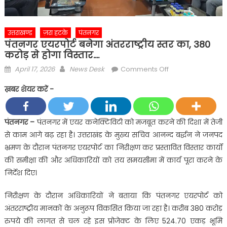
उत्तराखण्ड
ज़रा हटके
पंतनगर
पंतनगर एयरपोर्ट बनेगा अंतरराष्ट्रीय स्तर का, 380
करोड़ से होगा विस्तार….
Posted
Author
on
April 17, 2026
News Desk
Comments Off
on
पंतनगर
ख़बर शेयर करें -
एयरपोर्ट
बनेगा
अंतरराष्ट्रीय
पंतनगर –
पंतनगर में एयर कनेक्टिविटी को मजबूत करने की दिशा में तेजी
स्तर
से काम आगे बढ़ रहा है। उत्तराखंड के मुख्य सचिव आनन्द बर्द्धन ने जनपद
का,
भ्रमण के दौरान पंतनगर एयरपोर्ट का निरीक्षण कर प्रस्तावित विस्तार कार्यों
380
की समीक्षा की और अधिकारियों को तय समयसीमा में कार्य पूरा करने के
करोड़
निर्देश दिए।
से
होगा
निरीक्षण के दौरान अधिकारियों ने बताया कि पंतनगर एयरपोर्ट को
विस्तार….
अंतरराष्ट्रीय मानकों के अनुरूप विकसित किया जा रहा है। करीब 380 करोड़
रुपये की लागत से चल रहे इस प्रोजेक्ट के लिए 524.70 एकड़ भूमि