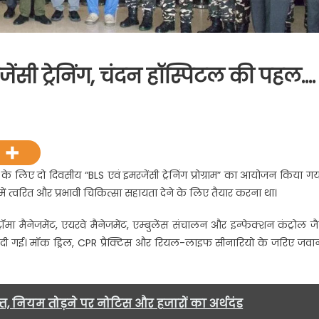
रजेंसी ट्रेनिंग, चंदन हॉस्पिटल की पहल….
ी
के लिए दो दिवसीय “BLS एवं इमरजेंसी ट्रेनिंग प्रोग्राम” का आयोजन किया गय
में त्वरित और प्रभावी चिकित्सा सहायता देने के लिए तैयार करना था।
सी
ॉमा मैनेजमेंट, एयरवे मैनेजमेंट, एम्बुलेंस संचालन और इन्फेक्शन कंट्रोल जै
री दी गई। मॉक ड्रिल, CPR प्रैक्टिस और रियल-लाइफ सीनारियो के जरिए जवान
टल
.
्त, नियम तोड़ने पर नोटिस और हजारों का अर्थदंड