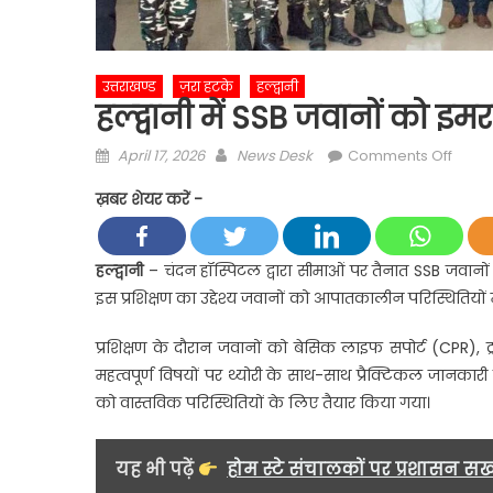
उत्तराखण्ड
ज़रा हटके
हल्द्वानी
हल्द्वानी में SSB जवानों को इम
Posted
Author
on
April 17, 2026
News Desk
Comments Off
on
हल्द्वान
ख़बर शेयर करें -
में
SSB
जवानों
हल्द्वानी
– चंदन हॉस्पिटल द्वारा सीमाओं पर तैनात SSB जवानों 
को
इस प्रशिक्षण का उद्देश्य जवानों को आपातकालीन परिस्थितियों 
इमरजें
ट्रेनिंग,
प्रशिक्षण के दौरान जवानों को बेसिक लाइफ सपोर्ट (CPR), ट्र
चंदन
महत्वपूर्ण विषयों पर थ्योरी के साथ-साथ प्रैक्टिकल जानका
हॉस्पि
को वास्तविक परिस्थितियों के लिए तैयार किया गया।
की
पहल…
यह भी पढ़ें
होम स्टे संचालकों पर प्रशासन सख