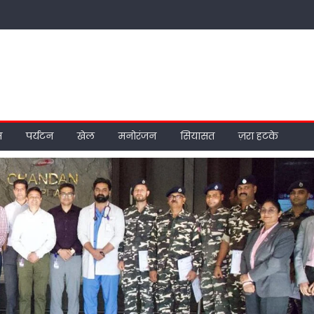
म
पर्यटन
खेल
मनोरंजन
सियासत
ज़रा हटके