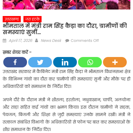
उत्तराखण्ड
ज़रा हटके
भीमताल में मंत्री राम सिंह कैड़ा का दौरा, ग्रामीणों की
समस्याएं सुनीं….
Posted
Author
on
April 17, 2026
News Desk
Comments Off
on
भीमताल
ख़बर शेयर करें -
में
मंत्री
राम
उत्तराखंड सरकार में कैबिनेट मंत्री राम सिंह कैड़ा ने भीमताल विधानसभा क्षेत्र
सिंह
के विभिन्न गांवों का दौरा कर ग्रामीणों की समस्याएं सुनीं और मौके पर ही
कैड़ा
अधिकारियों को समाधान के निर्देश दिए।
का
दौरा,
अपने दौरे के दौरान मंत्री ने शीतला, हरतोला, नथुवाखान, चाफी, अलचोना
ग्रामीणों
और ताड़ा सहित कई गांवों का भ्रमण किया। इस दौरान ग्रामीणों ने सड़क,
की
पेयजल, बिजली और शिक्षा से जुड़ी समस्याएं उनके सामने रखीं। मंत्री ने
समस्याएं
तत्काल संबंधित विभागों के अधिकारियों से फोन पर बात कर समस्याओं के
सुनीं….
शीघ्र समाधान के निर्देश दिए।