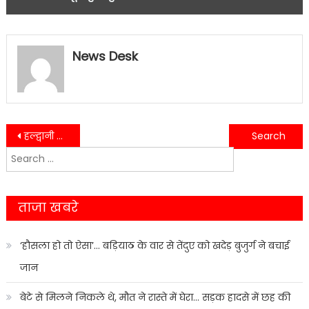
News Desk
Post
हल्द्वानी में SSB जवानों को इमरजेंसी ट्रेनिंग, चंदन हॉस्पिटल की पहल….
हल्द्वानी, रुद्रपुर, काशीपुर समेत कई शहरों के लिए अलग डीपीआर….
Search
navigation
for:
ताजा खबरे
‘हौसला हो तो ऐसा’… बड़ियाठ के वार से तेंदुए को खदेड़ बुजुर्ग ने बचाई
जान
बेटे से मिलने निकले थे, मौत ने रास्ते में घेरा… सड़क हादसे में छह की