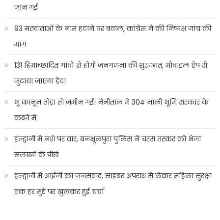
जान गई
93 मतदाताओं के नाम हटाने पर बवाल, कांग्रेस ने की निष्पक्ष जांच की
मांग
131 हिमाच्छादित गांवों से होगी जनगणना की शुरुआत, मोबाइल ऐप से
जुटाया जाएगा डेटा
भू कानून तोड़ा तो जमीन गई! नैनीताल में 304 नाली भूमि सरकार के
कब्जे में
हल्द्वानी में नशे पर वार, बनभूलपुरा पुलिस ने चरस तस्कर को भेजा
सलाखों के पीछे
हल्द्वानी में आईजी का जनसंवाद, साइबर अपराध से लेकर महिला सुरक्षा
तक हर मुद्दे पर खुलकर हुई चर्चा