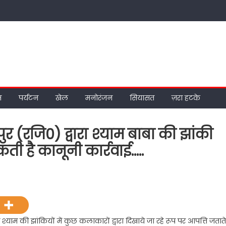
म
पर्यटन
खेल
मनोरंजन
सियासत
ज़रा हटके
ुर (रजि0) द्वारा श्याम बाबा की झांकी
ी है कानूनी कार्रवाई…..
on
श्याम
सेवक
मण्डल
ट्रस्ट
श्याम की झांकियों में कुछ कलाकारों द्वारा दिखाये जा रहे रूप पर आपत्ति जताते
काशीपुर