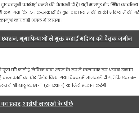
ुए कानूनी कार्रवाई करने की चेतावनी दी है। यहाँ मानपुर रोड स्थित कार्यालय
(रजि0)
ी कहा गया कि इन कलाकारों के द्वारा बाबा श्याम की झांकी भविष्य में की ग
द्वारा
 कानूनी कार्यवाही अमल में लायेगा।
श्याम
बाबा
की
एक्शन, भूमाफियाओं से मुक्त कराई महिला की पैतृक जमीन
झांकी
बनाने
वाले
कलाकारों
 पूजा की जाती है लेकिन बाबा श्याम के रूप में कलाकार रूप धरकर उनका
पर
र रहे कलाकारों का घोर विरोध किया गया। बैठक में जानकारी दी गई कि एक बस
हो
 से श्री खाटू श्याम जी (राजस्थान) के लिये प्रस्थान करेगी।
सकती
है
कानूनी
का प्रहार, आरोपी सलाखों के पीछे
कार्रवाई…..