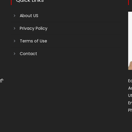
About US
Privacy Policy
Terms of Use
Contact
Ed
ता”
A
U
E
P