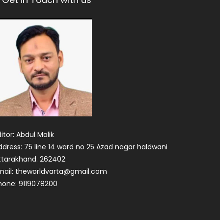
itor: Abdul Malik
ddress: 75 line 14 ward no 25 Azad nagar haldwani
ttarakhand. 262402
mail: theworldvarta@gmail.com
hone: 9119078200