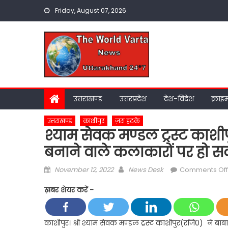
Skip
Friday, August 07, 2026
to
content
उत्तराखण्ड
उत्तरप्रदेश
देश-विदेश
क्राइ
उत्तराखण्ड
काशीपुर
ज़रा हटके
श्याम सेवक मण्डल ट्रस्ट काशीप
बनाने वाले कलाकारों पर हो सकत
Posted
Author
November 12, 2022
News Desk
Comments Off
on
ख़बर शेयर करें -
काशीपुर। श्री श्याम सेवक मण्डल ट्रस्ट काशीपुर(रजि0) ने बाबा 