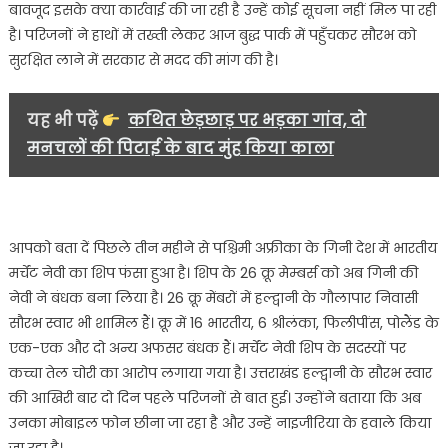
बावजूद इसके क्या कार्रवाई की जा रही है उन्हें कोई सूचना नहीं मिल पा रही
है। परिजनों ने हाथों में तख्ती लेकर आज बुद्ध पार्क में पहुँचकर सौरभ को
सुरक्षित लाने में सरकार से मदद की मांग की है।
यह भी पढ़ें
कथित छेड़छाड़ पर भड़का गांव, दो
मनचलों की पिटाई के बाद मुंह किया काला
आपको बता दें पिछले तीन महीने से पश्चिमी अफ्रीका के गिनी देश में भारतीय
मर्चेंट नेवी का शिप फंसा हुआ है। शिप के 26 क्रू मेम्बर्स को अब गिनी की
नेवी ने बंधक बना लिया है। 26 क्रू मेंबरों में हल्द्वानी के गौलापार निवासी
सौरभ स्वार भी शामिल हैं। क्रू में 16 भारतीय, 6 श्रीलंका, फिलीपींस, पोलैंड के
एक-एक और दो अन्य अफसर बंधक हैं। मर्चेंट नेवी शिप के सदस्यों पर
कच्चा तेल चोरी का आरोप लगाया गया है। उत्तराखंड हल्द्वानी के सौरभ स्वार
की आखिरी बार दो दिन पहले परिजनों से बात हुई। उन्होंने बताया कि अब
उनका मोबाइल फोन छीना जा रहा है और उन्हें नाइजीरिया के हवाले किया