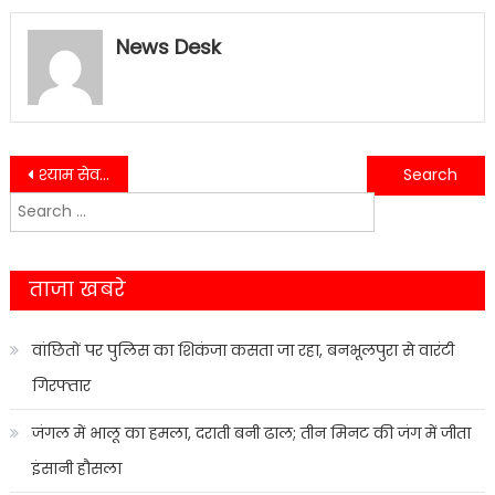
News Desk
Post
श्याम सेवक मण्डल ट्रस्ट काशीपुर (रजि0) द्वारा श्याम बाबा की झांकी बनाने वाले कलाकारों पर हो सकती है कानूनी कार्रवाई…..
भक्तिमय हुआ हल्द्वानी शहर,1100 महिलाओं ने निकाली कलश यात्रा
Search
navigation
for:
ताजा खबरे
वांछितों पर पुलिस का शिकंजा कसता जा रहा, बनभूलपुरा से वारंटी
गिरफ्तार
जंगल में भालू का हमला, दराती बनी ढाल; तीन मिनट की जंग में जीता
इंसानी हौसला