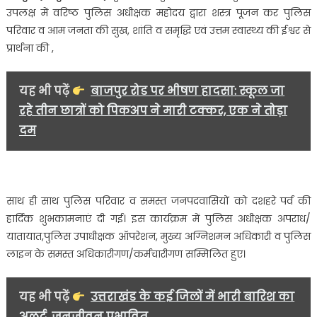
पुलिस
उपलक्ष में वरिष्ठ पुलिस अधीक्षक महोदय द्वारा शस्त्र पूजन कर पुलिस
लाइन
परिवार व आम जनता की सुख, शांति व समृद्धि एवं उत्तम स्वास्थ्य की ईश्वर से
में
प्रार्थना की ,
किया
गया
शास्त्र
यह भी पढ़ें
बाजपुर रोड पर भीषण हादसा: स्कूल जा
पूजन
रहे तीन छात्रों को पिकअप ने मारी टक्कर, एक ने तोड़ा
का
दम
आयोजन….
साथ ही साथ पुलिस परिवार व समस्त जनपदवासियों को दशहरे पर्व की
हार्दिक शुभकामनाएं दी गई। इस कार्यक्रम में पुलिस अधीक्षक अपराध/
यातायात,पुलिस उपाधीक्षक ऑपरेशन, मुख्य अग्निशमन अधिकारी व पुलिस
लाइन के समस्त अधिकारीगण/कर्मचारीगण सम्मिलित हुए।
यह भी पढ़ें
उत्तराखंड के कई जिलों में भारी बारिश का
अलर्ट, जनजीवन प्रभावित