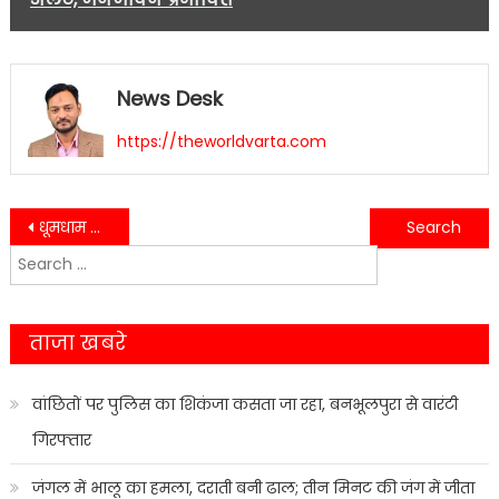
News Desk
https://theworldvarta.com
Post
धूमधाम से मनाया गया बुराई पर अच्छाई की जीत का पर्व…
इन्टरार्क मजदूर संगठन जान से मारने की धमकी से मजदूरों में पनप रहा आक्रोश…
Search
navigation
for:
ताजा खबरे
वांछितों पर पुलिस का शिकंजा कसता जा रहा, बनभूलपुरा से वारंटी
गिरफ्तार
जंगल में भालू का हमला, दराती बनी ढाल; तीन मिनट की जंग में जीता