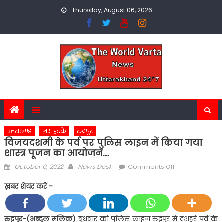
Skip
Thursday, August 06, 2026
to
content
उत्तराखण्ड
ज़रा हटके
रुद्रपुर
विजयदशमी के पर्व पर पुलिस लाइन में किया गया
शास्त्र पूजन का आयोजन….
Posted
Author
on
October 6, 2022
News Desk
Comments Off
on
विजयदशमी
ख़बर शेयर करें -
के
पर्व
पर
रुद्रपुर-(अब्दुल मलिक)
बुधवार को पुलिस लाइन रुद्रपुर में दशहरे पर्व के