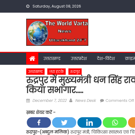
Skip
Saturday, August 08, 2026
to
content
उत्तराखण्ड
उत्तरप्रदेश
देश-विदेश
क्राइ
उत्तराखण्ड
ज़रा हटके
रुद्रपुर
रुद्रपुर में मुख्यमंत्री धन सि
किया सभागार…..
Posted
Author
December 7, 2022
News Desk
Comments Off
on
ख़बर शेयर करें -
म
रुद्रपुर-(अब्दुल मलिक)
रुद्रपुर मंत्री, चिकित्सा स्वास्थ्य एवं 