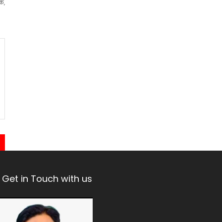
िक,
Get in Touch with us