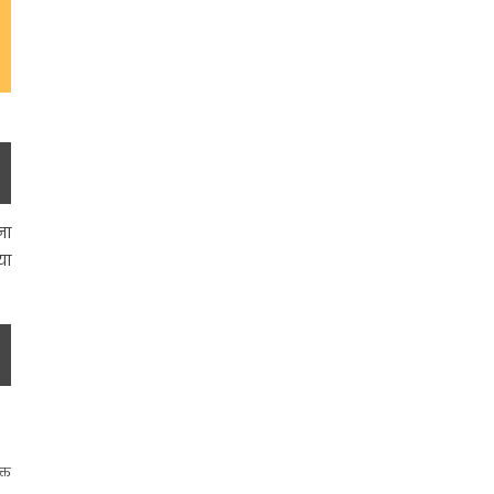
ना
या
क्त