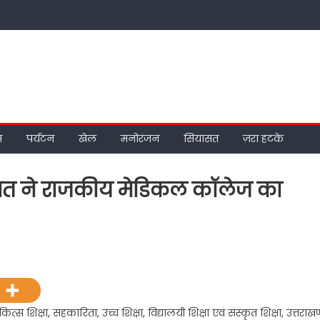
म
पर्यटन
खेल
मनोरंजन
सियासत
ज़रा हटके
ंह रावत ने राजकीय मेडिकल कॉलेज का
on
रुद्रपुर
ें
मुख्यमंत्री
धन
चिकित्स शिक्षा, सहकारिता, उच्च शिक्षा, विद्यालयी शिक्षा एवं संस्कृत शिक्षा, उत्तराखण
सिंह