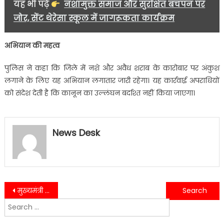
यह भी पढ़ें
नशामुक्त समाज और सुरक्षित बचपन पर
जोर, सेंट थेरेसा स्कूल में जागरूकता कार्यक्रम
अभियान की महत्व
पुलिस ने कहा कि जिले में नशे और अवैध शराब के कारोबार पर अंकुश
लगाने के लिए यह अभियान लगातार जारी रहेगा। यह कार्रवाई अपराधियों
को संदेश देती है कि कानून का उल्लंघन बर्दाश्त नहीं किया जाएगा।
News Desk
Post
मुख्यमंत्री पुष्कर सिंह धामी ने “प्रयास बेहतर कल के लिए” स्मारिका का किया विमोचन….
देहरादून में सनसनी, खंडहर में मिली 26 वर्षीय युवती की लाश…….
Search
navigation
for: