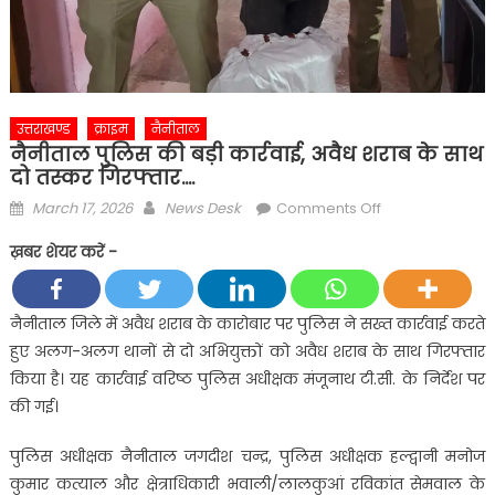
उत्तराखण्ड
क्राइम
नैनीताल
नैनीताल पुलिस की बड़ी कार्रवाई, अवैध शराब के साथ
दो तस्कर गिरफ्तार….
Posted
Author
on
March 17, 2026
News Desk
Comments Off
on
नैनीताल
ख़बर शेयर करें -
पुलिस
की
बड़ी
नैनीताल जिले में अवैध शराब के कारोबार पर पुलिस ने सख्त कार्रवाई करते
कार्रवाई,
हुए अलग-अलग थानों से दो अभियुक्तों को अवैध शराब के साथ गिरफ्तार
अवैध
किया है। यह कार्रवाई वरिष्ठ पुलिस अधीक्षक मंजूनाथ टी.सी. के निर्देश पर
शराब
की गई।
के
साथ
पुलिस अधीक्षक नैनीताल जगदीश चन्द्र, पुलिस अधीक्षक हल्द्वानी मनोज
दो
कुमार कत्याल और क्षेत्राधिकारी भवाली/लालकुआं रविकांत सेमवाल के
तस्कर