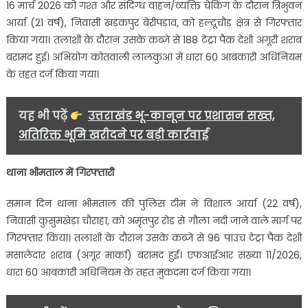
16 मार्च 2026 को गश्त और संदिग्ध वाहन/व्यक्ति चेकिंग के दौरान त्रिभुवन
आर्या (21 वर्ष), निवासी खड़कपुर बेरीपड़ाव, को हल्दूचौड़ क्षेत्र से गिरफ्तार
किया गया। तलाशी के दौरान उसके कब्जे से 188 टेट्रा पैक देशी अंगूरी शराब
बरामद हुई। अभियोग कोतवाली लालकुआं में धारा 60 आबकारी अधिनियम
के तहत दर्ज किया गया।
यह भी पढ़ें
उत्तराखंड भू-कानून पर प्रशासन सख्त,
अतिरिक्त भूमि खरीदने पर बड़ी कार्रवाई
थाना भीमताल में गिरफ्तारी
समान दिन थाना भीमताल की पुलिस टीम ने विशाल आर्या (22 वर्ष),
निवासी कुसुमखेड़ा चौराहा, को अमृतपुर रोड से गौला नदी जाने वाले मार्ग पर
गिरफ्तार किया। तलाशी के दौरान उसके कब्जे से 96 पाउच टेट्रा पैक देशी
मसालेदार शराब (अंगूर मार्का) बरामद हुई। एफआईआर संख्या 11/2026,
धारा 60 आबकारी अधिनियम के तहत मुकदमा दर्ज किया गया।