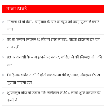
ताजा खबरे
‘हौसला हो तो ऐसा’… बड़ियाठ के वार से तेंदुए को खदेड़ बुजुर्ग ने बचाई
जान
बेटे से मिलने निकले थे, मौत ने रास्ते में घेरा… सड़क हादसे में छह की
जान गई
93 मतदाताओं के नाम हटाने पर बवाल, कांग्रेस ने की निष्पक्ष जांच की
मांग
131 हिमाच्छादित गांवों से होगी जनगणना की शुरुआत, मोबाइल ऐप से
जुटाया जाएगा डेटा
भू कानून तोड़ा तो जमीन गई! नैनीताल में 304 नाली भूमि सरकार के
कब्जे में