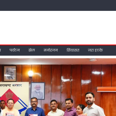
म
पर्यटन
खेल
मनोरंजन
सियासत
ज़रा हटके