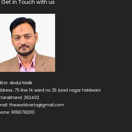
Get in Touch with us
itor: Abdul Malik
ddress: 75 line 14 ward no 25 Azad nagar haldwani
ttarakhand. 262402
mail: theworldvarta@gmail.com
hone: 9119078200