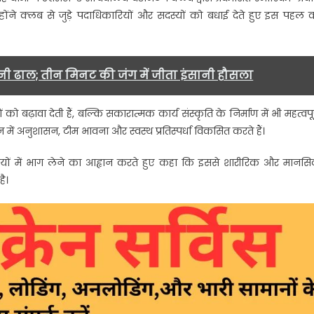
े क्लब से जुड़े पदाधिकारियों और सदस्यों को बधाई देते हुए इस पहल 
ास
र
नी ढाल; तीन मिनट की जंग में जीता इंसानी हौसला
”
रिका
ो बढ़ावा देती हैं, बल्कि सकारात्मक कार्य संस्कृति के निर्माण में भी महत्वपूर
में अनुशासन, टीम भावना और स्वस्थ प्रतिस्पर्धा विकसित करते हैं।
ा
ोचन….
धियों में भाग लेने का आह्वान करते हुए कहा कि इससे शारीरिक और मानस
है।