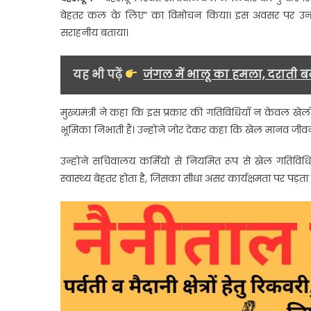
ने
बेहतर कल के लिए” का विमोचन किया। इस अवसर पर उन्होंन
“प्रय
सराहनीय बताया।
बेहत
कल
के
यह भी पढ़ें
जंगल में भालू का हमला, दराती ब
लिए
स्मा
मुख्यमंत्री ने कहा कि इस प्रकार की गतिविधियाँ न केवल खेलों क
का
भूमिका निभाती हैं। उन्होंने जोर देकर कहा कि खेल मानव जीवन 
किय
विम
उन्होंने सचिवालय कर्मियों से नियमित रूप से खेल गतिवि
स्वास्थ्य बेहतर होता है, जिसका सीधा असर कार्यक्षमता पर पड़ता 