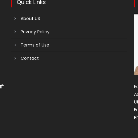
Quick Links
About US
Privacy Policy
Terms of Use
Contact
Ed
ता”
A
U
E
P