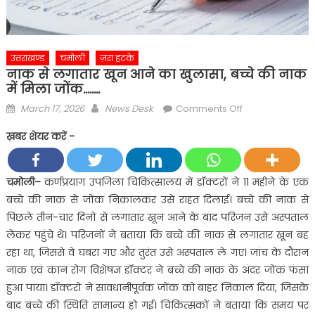
उत्तराखण्ड
चमोली
ज़रा हटके
नाक से लगातार खून आने का खुलासा, बच्चे की नाक
में मिला जोंक……..
Posted
Author
on
March 17, 2026
News Desk
Comments Off
on
नाक
ख़बर शेयर करें -
से
लगातार
खून
चमोली
–
कर्णप्रयाग उपजिला चिकित्सालय में डॉक्टरों ने 11 महीने के एक
आने
बच्चे की नाक से जोंक निकालकर उसे राहत दिलाई। बच्चे की नाक से
का
पिछले तीन-चार दिनों से लगातार खून आने के बाद परिजन उसे अस्पताल
खुलासा,
लेकर पहुंचे थे। परिजनों ने बताया कि बच्चे की नाक से लगातार खून बह
बच्चे
रहा था, जिससे वे घबरा गए और तुरंत उसे अस्पताल ले गए। जांच के दौरान
की
नाक
नाक एवं कान रोग विशेषज्ञ डॉक्टर ने बच्चे की नाक के अंदर जोंक फंसा
में
हुआ पाया। डॉक्टरों ने सावधानीपूर्वक जोंक को बाहर निकाल दिया, जिसके
मिला
बाद बच्चे की स्थिति सामान्य हो गई। चिकित्सकों ने बताया कि समय पर