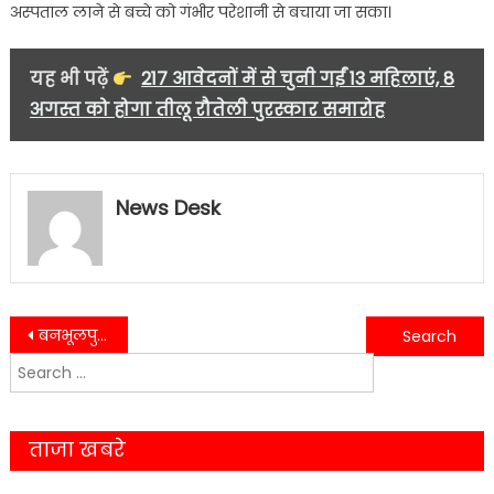
जोंक……..
अस्पताल लाने से बच्चे को गंभीर परेशानी से बचाया जा सका।
यह भी पढ़ें
217 आवेदनों में से चुनी गईं 13 महिलाएं, 8
अगस्त को होगा तीलू रौतेली पुरस्कार समारोह
News Desk
Post
बनभूलपुरा पुलिस की कार्रवाई, सार्वजनिक स्थान पर चल रहा सट्टा बंद….
मुख्यमंत्री पुष्कर सिंह धामी ने “प्रयास बेहतर कल के लिए” स्मारिका का किया विमोचन….
Search
navigation
for:
ताजा खबरे