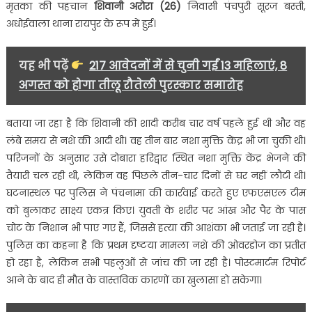
मृतका की पहचान
शिवानी अरोरा (26)
निवासी पंचपुरी सूरज बस्ती,
अधोईवाला थाना रायपुर के रूप में हुई।
यह भी पढ़ें
217 आवेदनों में से चुनी गईं 13 महिलाएं, 8
अगस्त को होगा तीलू रौतेली पुरस्कार समारोह
बताया जा रहा है कि शिवानी की शादी करीब चार वर्ष पहले हुई थी और वह
लंबे समय से नशे की आदी थी। वह तीन बार नशा मुक्ति केंद्र भी जा चुकी थी।
परिजनों के अनुसार उसे दोबारा हरिद्वार स्थित नशा मुक्ति केंद्र भेजने की
तैयारी चल रही थी, लेकिन वह पिछले तीन-चार दिनों से घर नहीं लौटी थी।
घटनास्थल पर पुलिस ने पंचनामा की कार्रवाई करते हुए एफएसएल टीम
को बुलाकर साक्ष्य एकत्र किए। युवती के शरीर पर आंख और पैर के पास
चोट के निशान भी पाए गए हैं, जिससे हत्या की आशंका भी जताई जा रही है।
पुलिस का कहना है कि प्रथम दृष्टया मामला नशे की ओवरडोज का प्रतीत
हो रहा है, लेकिन सभी पहलुओं से जांच की जा रही है। पोस्टमार्टम रिपोर्ट
आने के बाद ही मौत के वास्तविक कारणों का खुलासा हो सकेगा।