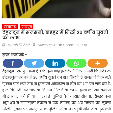
उत्तराखण्ड
देहरादून
देहरादून में सनसनी, खंडहर में मिली 26 वर्षीय युवती
की लाश…….
Posted
Author
on
March 17, 2026
News Desk
Comments Off
on
देहरादून
ख़बर शेयर करें -
में
सनसनी,
खंडहर
देहरादून
–
रायपुर थाना क्षेत्र के चूना भट्टा इलाके में रिस्पना नदी किनारे एक
में
खंडहरनुमा मकान में 26 वर्षीय युवती का शव मिलने से सनसनी फैल गई।
मिली
पुलिस प्रारंभिक जांच में ड्रग्स की ओवरडोज से मौत की आशंका जता रही है,
26
हालांकि शरीर पर चोट के निशान मिलने के कारण हत्या की संभावना से
वर्षीय
भी इनकार नहीं किया जा रहा है। पुलिस के अनुसार सोमवार दोपहर चूना
युवती
की
भट्टा क्षेत्र में खंडहरनुमा मकान में एक महिला का शव मिलने की सूचना
लाश…….
मिली। सूचना पर रायपुर थाना पुलिस मौके पर पहुंची और जांच शुरू की।