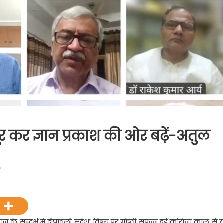
र कर ज्ञान प्रकाश की ओर बढ़ें-अतुल
on
f
दीपावली
पर
अज्ञानंधकार
को
‘आज के सन्दर्भ में दीपावली संदेश’ विषय पर गोष्ठी संपन्न हुई।कोरोना काल से 