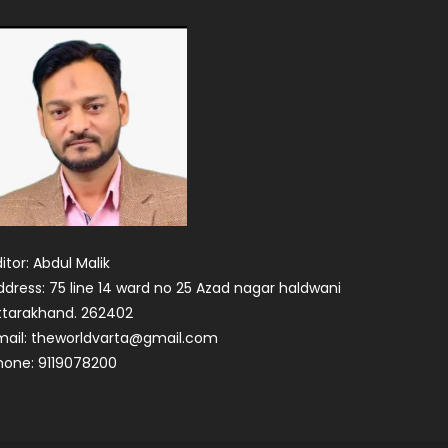
itor: Abdul Malik
ddress: 75 line 14 ward no 25 Azad nagar haldwani
ttarakhand. 262402
mail: theworldvarta@gmail.com
hone: 9119078200