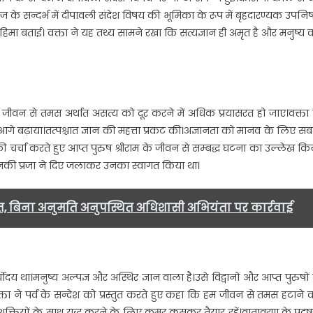
दूर
ज के सन्दर्भ में दीपावली संदेश विषय की भूमिका के रूप में बृहदारण्यक उपनि
कर
महिमा बताई। वक्ता ने यह तथ्य सामने रखा कि सत्यज्ञान ही अमृत है और मनुष्य 
ज्ञान
प्रकाश
की
ओर
बढ़ें-
े जीवन से तमस अर्थात असत्य को दूर करने में अधिक प्रयासरत हो जाए।वक्ता 
अतुल
आगे बढ़ाया।तत्पश्चात ज्ञान की महत्ता प्रकट की।अज्ञानता को मानव के लिए सब
सहगल…..
चर्चा करते हुए आप्त पुरुष श्रीराम के जीवन से सम्बद्ध घटना का उल्लेख कि
नकी प्रजा ने दिए जलाकर उनका स्वागत किया था।
, बिना अनुमति अनुपस्थित अधिशासी अभियंता पर कार्रवाई
य था।मनुष्य अल्पज्ञ और अस्थिर ज्ञान वाला है।उसे विद्वानों और आप्त पुरुषों 
।वक्ता ने पर्व के सन्देश को प्रस्तुत करते हुए कहा कि हम जीवन से तमस हटाने 
आसुरी शक्तियों के साथ युद्ध करने के लिए कमर कसकर तैयार रहें।वातावरण के प्रदू