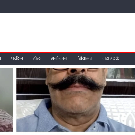
म
पर्यटन
खेल
मनोरंजन
सियासत
ज़रा हटके