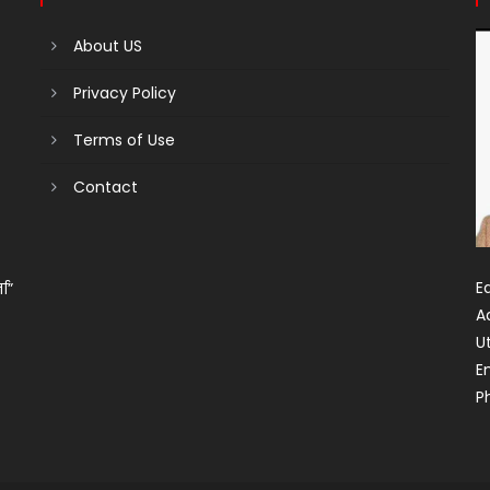
About US
Privacy Policy
Terms of Use
Contact
Ed
ता”
A
U
E
P