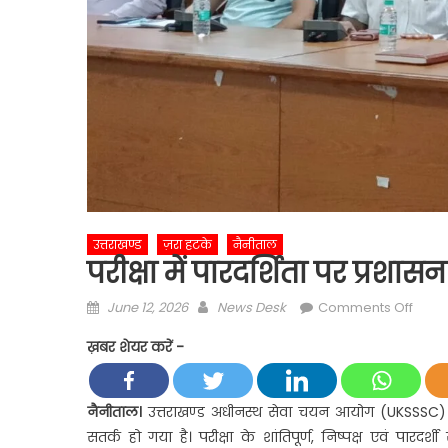
उत्तराखण्ड
ज़रा हटके
नैनीताल
परीक्षा में पारदर्शिता पर प्रशासन
Posted
Author
on
June 12, 2026
News Desk
Comments Off
on
परीक्षा
ख़बर शेयर करें -
में
पारदर्
पर
नैनीताल।
उत्तराखण्ड अधीनस्थ सेवा चयन आयोग (UKSSSC) द्व
प्रशास
सतर्क हो गया है। परीक्षा के शांतिपूर्ण, निष्पक्ष एवं पा
का