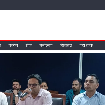
म
पर्यटन
खेल
मनोरंजन
सियासत
ज़रा हटके