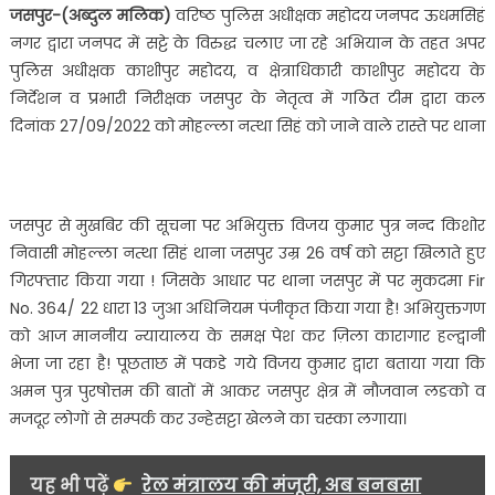
जसपुर-(अब्दुल मलिक)
वरिष्ठ पुलिस अधीक्षक महोदय जनपद ऊधमसिहं
तस्करो
नगर द्वारा जनपद में सट्टे के विरुद्ध चलाए जा रहे अभियान के तहत अपर
के
पुलिस अधीक्षक काशीपुर महोदय, व क्षेत्राधिकारी काशीपुर महोदय के
नामो
निर्देशन व प्रभारी निरीक्षक जसपुर के नेतृत्व में गठित टीम द्वारा कल
का
दिनांक 27/09/2022 को मोहल्ला नत्था सिहं को जाने वाले रास्ते पर थाना
पुलिस
ने
किया
खुलासा,
जसपुर से मुखबिर की सूचना पर अभियुक्त विजय कुमार पुत्र नन्द किशोर
जल्द
निवासी मोहल्ला नत्था सिहं थाना जसपुर उम्र 26 वर्ष को सट्टा खिलाते हुए
करेगी
गुंडा
गिरफ्तार किया गया ! जिसके आधार पर थाना जसपुर में पर मुकदमा Fir
व
No. 364/ 22 धारा 13 जुआ अधिनियम पंजीकृत किया गया है! अभियुक्तगण
गैंगस्टर
को आज माननीय न्यायालय के समक्ष पेश कर ज़िला कारागार हल्द्वानी
एक्ट
भेजा जा रहा है! पूछताछ में पकडे गये विजय कुमार द्वारा बताया गया कि
के
अमन पुत्र पुरषोत्तम की बातों में आकर जसपुर क्षेत्र में नौजवान लङको व
तहत
मजदूर लोगों से सम्पर्क कर उन्हेसट्टा खेलने का चस्का लगाया।
कठोर
कार्यवाही
पुलिस….
यह भी पढ़ें
रेल मंत्रालय की मंजूरी, अब बनबसा