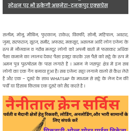
स्टेशन पर भी रुकेगी अछनेरा-टनकपुर एक्सप्रेस
सलीम, मोनू, मौबिन, फुरकान, राकेश, विक्की, सोनी, महिपाल, अवरार,
जुमा, सरफराज, सूरज, समीर, अफसर, मकसूद, असलम आदि लोग एजेन्ट के
रुप में नौजवान व गरीब मजदूर लोगों को अपनी बातों में फसाकर अधिक
पैसा कमाने का लालच देकर पैसा इक्ट्ठा करके उस पैसे को सट्टे के रुप में
अमन पुत्र पुरुषोतम के पास लगाते है । अमन ने जसपुर क्षेत्र में इन सब
लोगों का एक गैंग बनाया हुआ है। सब एजेन्ट सट्टा लगाने वालो से कैश लेते
है और एक – दूसरे के साथ WHATSAP के माध्यम से सट्टे के लेन देन की
पर्ची या हिसाब किताब एक दूसरे को सैंड करते है ।