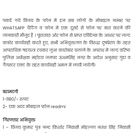
पकडे गये विजय के फोन में इन सब लोगों के मोबाइल नम्बर पर
WHATSAPP चैटिंग व फोन में एक दूसरे से फोन पर बात करने की
जानकारी मौजूद है । पूछताछ ओर फोन से प्राप्त एविडेन्स के आधार पर जल्द
कठोर कार्यवाही करते हुए, सभी अभियुक्तगण के विरुद्ध दुषप्रेरण के तहत
आपराधिक षडयन्त्र रचकर जुआ कारोबार चलाने के अपराध में जल्द वरिष्ठ
पुलिस अधीक्षक महोदय जनपद ऊधमसिहं नगर के आदेश अनुसार गुंडा व
गैंगस्टर एक्ट के तहत कार्यवाही अमल में लायी जायेगी।
बरामदगी
1-1180/- रुपए
2- एक अदद मोबाइल फ़ोन readmi
गिरफ्तार अभियुक्त
1 – विजय कुमार पुत्र नन्द किशोर निवासी मोहल्ला नत्था सिहं निवासी