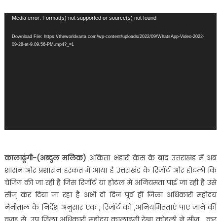
को
लेकर
Video
Media error: Format(s) not supported or source(s) not found
हरकत
Player
में
Download File: https://theworldvarta.com/wp-content/uploads/2022/09/WhatsApp-Video-2022-
आया
09-28-at-9.09.56-PM.mp4?_=1
शासन
और
प्रशासन…..
कालाढूंगी-(अब्दुल मलिक)
अंकिता भंडारी केस के बाद उत्तराखंड में अब
शासन और प्रशासन हरकत में आया है उत्तराखंड के रिजॉर्ट और होटलो कि
चेजिंग की जा रही है जिस रिजॉर्ट या होटल मे अनियमता पाई जा रही है उसे
सीज् कर दिया जा रहा है अभी दो दिन पूर्व हीं जिला अधिकारी महोदय
नैनीताल के निर्देश अनुसार एक , रिजॉर्ट को ,अनियमितताएं पाए जाने की
वजह से ,उप जिला अधिकारी महोदय कालाढूंगी रेखा कोहली ने सीज , कर