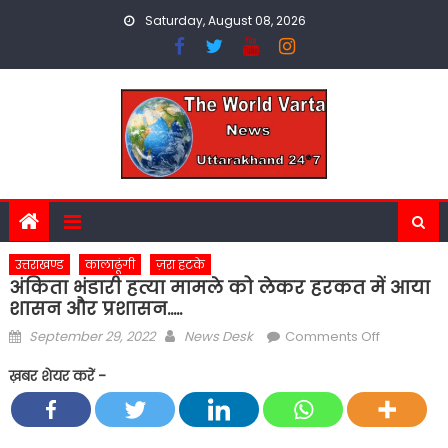
Skip
Saturday, August 08, 2026
to
content
उत्तराखण्ड
कालाढूंगी
ज़रा हटके
अंकिता भंडारी हत्या मामले को लेकर हरकत में आया
शासन और प्रशासन…..
Posted
Author
on
September 29, 2022
News Desk
Comments Off
on
अंकिता
ख़बर शेयर करें -
भंडारी
हत्या
मामले