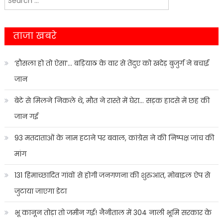
navigation
for:
ताजा खबरे
‘हौसला हो तो ऐसा’… बड़ियाठ के वार से तेंदुए को खदेड़ बुजुर्ग ने बचाई
जान
बेटे से मिलने निकले थे, मौत ने रास्ते में घेरा… सड़क हादसे में छह की
जान गई
93 मतदाताओं के नाम हटाने पर बवाल, कांग्रेस ने की निष्पक्ष जांच की
मांग
131 हिमाच्छादित गांवों से होगी जनगणना की शुरुआत, मोबाइल ऐप से
जुटाया जाएगा डेटा
भू कानून तोड़ा तो जमीन गई! नैनीताल में 304 नाली भूमि सरकार के