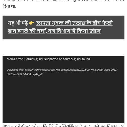
दिया था,
यह भी पढ़ें
लापता युवक की तलाश के बीच फैली
बाघ हमले की चर्चा, वन विभाग ने किया खंडन
Video
Media error: Format(s) not supported or source(s) not found
Player
Download File: https://theworldvarta.com/wp-content/uploads/2022/09/WhatsApp-Video-2022-
09-28-at-9.09.54-PM.mp4?_=2
बुधवार को,होटल और , रिजॉर्ट में,अनियमितताएं पाए जाने पर विभाग एवं