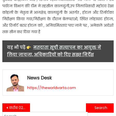
पर्यटन विभाग की टीम ने तहसील कालाढूंगी,उप जिलाधिकारी महोदय रेखा
कोहली के नेतृत्व में आजक्षेत्र, कालाढूंगी के अंतर्गत , होटल और रिजॉर्टका
निरीक्षण किया गया,निरीक्षण के दौरान बेलपराओ, स्थित लोहाघाट होटल,
और रिजॉर्ट बरार होटल को , अनियमितताएं पाए जाने पर , अनेवाले आदेशों
तक सीज कर दिया गया है
यह भी पढ़ें
मतदाता सूची सत्यापन का आयुक्त ने
लिया जायजा, अधिकारियों को दिए सख्त निर्देश
News Desk
https://theworldvarta.com
Post
करीब 02 दर्जन सट्टा तस्करो के नामो का पुलिस ने किया खुलासा, जल्द करेगी गुंडा व गैंगस्टर एक्ट के तहत कठोर कार्यवाही पुलिस….
हर सामाजिक समस्या का समाधान बन जाऊँ,ज़रूरतमंदों की ज़रूरत का सामान बन आऊँ-समाजसेवियों ने किया सामान दान….
Search