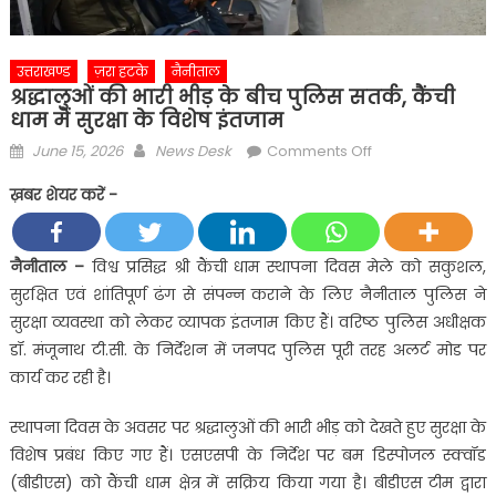
उत्तराखण्ड
ज़रा हटके
नैनीताल
श्रद्धालुओं की भारी भीड़ के बीच पुलिस सतर्क, कैंची
धाम में सुरक्षा के विशेष इंतजाम
Posted
Author
on
June 15, 2026
News Desk
Comments Off
on
श्रद्धालुओं
ख़बर शेयर करें -
की
भारी
भीड़
नैनीताल –
विश्व प्रसिद्ध श्री कैंची धाम स्थापना दिवस मेले को सकुशल,
के
सुरक्षित एवं शांतिपूर्ण ढंग से संपन्न कराने के लिए नैनीताल पुलिस ने
बीच
सुरक्षा व्यवस्था को लेकर व्यापक इंतजाम किए हैं। वरिष्ठ पुलिस अधीक्षक
पुलिस
डॉ. मंजूनाथ टी.सी. के निर्देशन में जनपद पुलिस पूरी तरह अलर्ट मोड पर
सतर्क,
कार्य कर रही है।
कैंची
धाम
स्थापना दिवस के अवसर पर श्रद्धालुओं की भारी भीड़ को देखते हुए सुरक्षा के
में
विशेष प्रबंध किए गए हैं। एसएसपी के निर्देश पर बम डिस्पोजल स्क्वॉड
सुरक्षा
के
(बीडीएस) को कैंची धाम क्षेत्र में सक्रिय किया गया है। बीडीएस टीम द्वारा