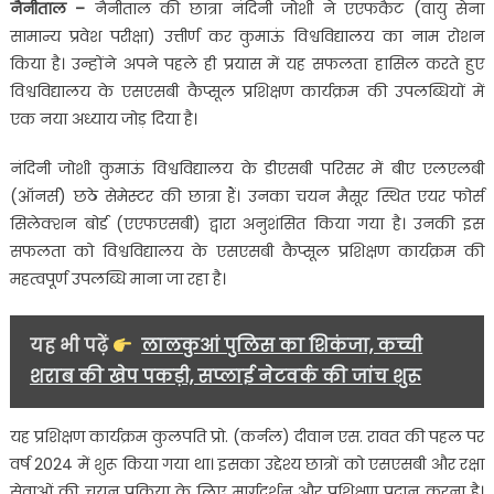
नैनीताल –
नैनीताल की छात्रा नंदिनी जोशी ने एएफकैट (वायु सेना
एएफकैट
सामान्य प्रवेश परीक्षा) उत्तीर्ण कर कुमाऊं विश्वविद्यालय का नाम रोशन
परीक्षा
किया है। उन्होंने अपने पहले ही प्रयास में यह सफलता हासिल करते हुए
में
विश्वविद्यालय के एसएसबी कैप्सूल प्रशिक्षण कार्यक्रम की उपलब्धियों में
सफल
एक नया अध्याय जोड़ दिया है।
हुईं
नैनीताल
नंदिनी जोशी कुमाऊं विश्वविद्यालय के डीएसबी परिसर में बीए एलएलबी
की
(ऑनर्स) छठे सेमेस्टर की छात्रा हैं। उनका चयन मैसूर स्थित एयर फोर्स
नंदिनी
जोशी….
सिलेक्शन बोर्ड (एएफएसबी) द्वारा अनुशंसित किया गया है। उनकी इस
सफलता को विश्वविद्यालय के एसएसबी कैप्सूल प्रशिक्षण कार्यक्रम की
महत्वपूर्ण उपलब्धि माना जा रहा है।
यह भी पढ़ें
लालकुआं पुलिस का शिकंजा, कच्ची
शराब की खेप पकड़ी, सप्लाई नेटवर्क की जांच शुरू
यह प्रशिक्षण कार्यक्रम कुलपति प्रो. (कर्नल) दीवान एस. रावत की पहल पर
वर्ष 2024 में शुरू किया गया था। इसका उद्देश्य छात्रों को एसएसबी और रक्षा
सेवाओं की चयन प्रक्रिया के लिए मार्गदर्शन और प्रशिक्षण प्रदान करना है।