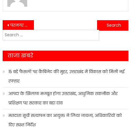
Post
पंतनगर कृषि मेले में जुटे हजारों किसान, नई तकनीक और योजनाओं की मिली जानकारी….
लोक अदालत में उमड़ा लोगों का भरोसा, हजारों मामलों का हुआ आपसी समझौते से निपटारा….
Search
navigation
for:
ताजा खबरे
15 बड़े फैसलों पर कैबिनेट की मुहर, उत्तराखंड में विकास को मिली नई
रफ्तार
आपदा के खिलाफ मजबूत होगा उत्तराखंड, आधुनिक तकनीक और
प्रशिक्षण पर सरकार का बड़ा दांव
मतदाता सूची सत्यापन का आयुक्त ने लिया जायजा, अधिकारियों को
दिए सख्त निर्देश