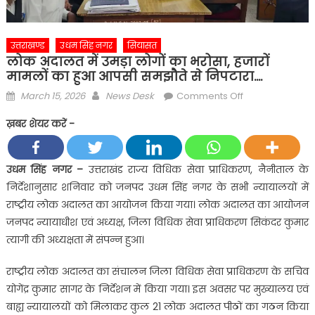
उत्तराखण्ड
उधम सिंह नगर
सियासत
लोक अदालत में उमड़ा लोगों का भरोसा, हजारों
मामलों का हुआ आपसी समझौते से निपटारा….
Posted
Author
on
March 15, 2026
News Desk
Comments Off
on
लोक
ख़बर शेयर करें -
अदालत
में
उमड़ा
उधम सिंह नगर –
उत्तराखंड राज्य विधिक सेवा प्राधिकरण, नैनीताल के
लोगों
निर्देशानुसार शनिवार को जनपद उधम सिंह नगर के सभी न्यायालयों में
का
राष्ट्रीय लोक अदालत का आयोजन किया गया। लोक अदालत का आयोजन
भरोसा,
जनपद न्यायाधीश एवं अध्यक्ष, जिला विधिक सेवा प्राधिकरण सिकंदर कुमार
हजारों
त्यागी की अध्यक्षता में संपन्न हुआ।
मामलों
का
राष्ट्रीय लोक अदालत का संचालन जिला विधिक सेवा प्राधिकरण के सचिव
हुआ
योगेंद्र कुमार सागर के निर्देशन में किया गया। इस अवसर पर मुख्यालय एवं
आपसी
समझौते
बाह्य न्यायालयों को मिलाकर कुल 21 लोक अदालत पीठों का गठन किया