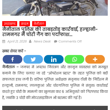
उत्तराखण्ड
क्राइम
नैनीताल
नैनीताल पुलिस की ताबड़तोड़ कार्रवाई, हल्द्वानी-
रामनगर में चोरी गैंग का पर्दाफाश….
Posted
Author
on
April 21, 2026
News Desk
Comments Off
on
नैनीताल
ख़बर शेयर करें -
पुलिस
की
ताबड़तोड़
नैनीताल –
जनपद में अपराध नियंत्रण और कानून व्यवस्था को मजबूत
कार्रवाई,
बनाने के लिए चलाए जा रहे “ऑपरेशन प्रहार” के तहत पुलिस को बड़ी
हल्द्वानी-
सफलता हाथ लगी है। वरिष्ठ पुलिस अधीक्षक मंजूनाथ टीसी के निर्देशन में
रामनगर
हल्द्वानी, रामनगर, लालकुआं और चोरगलिया पुलिस ने संयुक्त कार्रवाई
में
करते हुए चोरी के मामलों का खुलासा कर 6 अभियुक्तों को गिरफ्तार किया
चोरी
गैंग
है, जबकि 3 चोरी की मोटरसाइकिल भी बरामद की गई हैं।
का
पर्दाफाश….