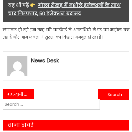
यह भी पढ़ें
गौला रोखड़ में नशीले इंजेक्शनों के साथ
चार गिरफ्तार, 50 इंजेक्शन बरामद
लगातार हो रही इस तरह की कार्रवाई से अपराधियों में डर का माहौल बन
रहा है और आम जनता में सुरक्षा का विश्वास मजबूत हो रहा है।
News Desk
Post
हल्द्वानी हादसा: स्कूल से घर लौट रही बच्ची को बस ने कुचला, यातायात ठप….
भीमताल में धोखाधड़ी का मामला गरमाया, मंत्री ने पुलिस को दिए सख्त निर्देश….
Search
navigation
for:
ताजा खबरे