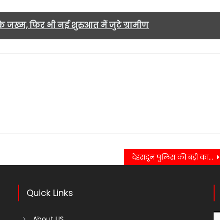
जख्म, फिर भी नई शुरुआत में जुटे ग्रामीण
देहरादून पुलिस की बड़ी कार्रवाई, एटीएम फ्रॉड गैंग का पर्दाफाश….
Quick Links
About US