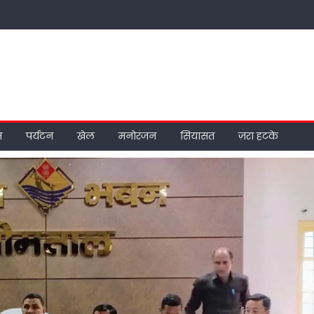
म
पर्यटन
खेल
मनोरंजन
सियासत
ज़रा हटके