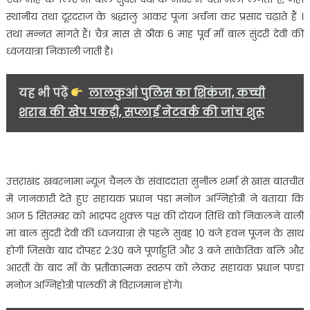
मां
स्थानीय तथा दूरदराज के श्रद्धालु आकर पूजा अर्चना कर प्रसाद चढ़ाते हैं ।
बाल
तथा मन्नत मांगते हैं। चैत्र मास से ठीक 6 माह पूर्व माँ बाल सुंदरी देवी की
सुंदरी
देवी
ध्वजयात्रा निकाली जाती है।
जी
की
यह भी पढ़ें
लालकुआं पुलिस का शिकंजा, कच्ची
ध्वजा
शराब की खेप पकड़ी, सप्लाई नेटवर्क की जांच शुरू
यात्रा…….
उत्तराखंड खबरनामा न्यूज़ चैनल के संवाददाता सुनील शर्मा से खास बातचीत
में जानकारी देते हुए सहायक प्रधान पंडा मनोज अग्निहोत्री ने बताया कि
आज 5 सितम्बर को भाद्रपद शुक्ल पक्ष की दोयज तिथि को निकलने वाली
मां बाल सुंदरी देवी की ध्वजयात्रा से पहले सुबह 10 बजे हवन पूजन के साथ
होगी जिसके बाद दोपहर 2:30 बजे पूर्णाहुति और 3 बजे सांकेतिक बलि और
आरती के बाद माँ के प्रतीकात्मक स्वरूप को लेकर सहायक प्रधान पण्डा
मनोज अग्निहोत्री पालकी में विराजमान होंगे।