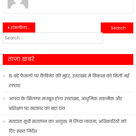
Post
रामलीला कमेटी लालकुआं ने ध्वज पूजन के साथ श्री राम लीला मंचन के रिहर्सल (तालीम) का किया विधिवत शुभारंभ…..
सागौन के वृक्ष काटने पहुंचे एक दर्जन से अधिक वन तस्करों और वनकर्मियों में फायरिंग……
Search
navigation
for:
ताजा खबरे
15 बड़े फैसलों पर कैबिनेट की मुहर, उत्तराखंड में विकास को मिली नई
रफ्तार
आपदा के खिलाफ मजबूत होगा उत्तराखंड, आधुनिक तकनीक और
प्रशिक्षण पर सरकार का बड़ा दांव
मतदाता सूची सत्यापन का आयुक्त ने लिया जायजा, अधिकारियों को
दिए सख्त निर्देश