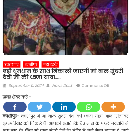
उत्तराखण्ड
काशीपुर
ज़रा हटके
बड़ी धूमधाम के साथ निकाली जाएगी मां बाल सुंदरी
देवी जी की ध्वजा यात्रा…….
Posted
Author
on
September 5, 2024
News Desk
Comments Off
on
बड़ी
ख़बर शेयर करें -
धूमधाम
के
साथ
काशीपुर-
काशीपुर में मां बाल सुंदरी देवी की ध्वजा यात्रा आज सितम्बर
निकाली
बृहस्पतिवार को निकलेगी। आपको बताते कि चैत्र मास के पहले नवरात्रि से
जाएगी
एक माह के लिए मां बाल सुंदरी देवी के मंदिर में चैती मेला लगता है, जहां