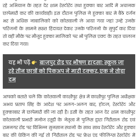
चलाया
रहे अभियान के तहत देर शाम रेस्टोरेंट तथा हुक्का बार आदि में अचानक
नशे
छापेमारी कर की कार्यवाही। इस दौरान पुलिस ने हुक्का बार मे बैठे दर्जन
के
भर से अधिक नाबालिकों को कोतवाली ले आया गया जहां उन्हें उनके
खिलाफ़
परिजनों के सामने सख्त हिदायत देकर उनके परिजनों के सुपुर्द कर दिया
अभियान
कई
तो वहीं मौके पर मौजूद हुक्का मालिकों पर भी पुलिस एक्ट के तहत चालान
होटलों
कर दिया गया।
के
कटे
यह भी पढ़ें
बाजपुर रोड पर भीषण हादसा: स्कूल जा
चालान…..
रहे तीन छात्रों को पिकअप ने मारी टक्कर, एक ने तोड़ा
दम
आपको बताते चलें कि कोतवाली काशीपुर क्षेत्र में काशीपुर पुलिस अधीक्षक
अभय प्रताप सिंह के आदेश पर अलग-अलग बार, होटल, रेस्टोरेंट और
हुक्काबार में छापेमारी की जा रही है। इसी के तहत आज देर शाम काशीपुर
कोतवाली प्रभारी मनोज रतूड़ी के नेतृत्व में पुलिस द्वारा गिरीताल रोड एवं
रामनगर रोड पर विभिन्न सुनसान स्थानों के साथ साथ रेस्टोरेंट और हुक्का
बार की चेकिंग की गई तो गिरीताल रोड पर फ्रेश एंड फीलिंग्स रेस्टोरेंट में