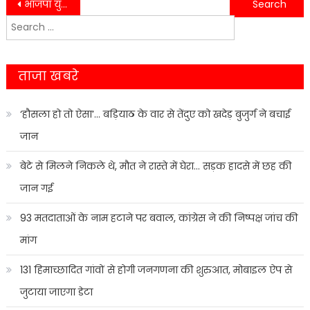
Post
भाजपा युवा मोर्चा मंडल अध्यक्ष का नगर पंचायत के खिलाफ अनिश्चितकालीन धरना प्रदर्शन जारी….
स्पोर्ट्स टीचर ने छात्र को दी यातनाएं बच्चे की हुई हालत ख़राब…..
Search
navigation
for:
ताजा खबरे
‘हौसला हो तो ऐसा’… बड़ियाठ के वार से तेंदुए को खदेड़ बुजुर्ग ने बचाई
जान
बेटे से मिलने निकले थे, मौत ने रास्ते में घेरा… सड़क हादसे में छह की
जान गई
93 मतदाताओं के नाम हटाने पर बवाल, कांग्रेस ने की निष्पक्ष जांच की
मांग
131 हिमाच्छादित गांवों से होगी जनगणना की शुरुआत, मोबाइल ऐप से
जुटाया जाएगा डेटा