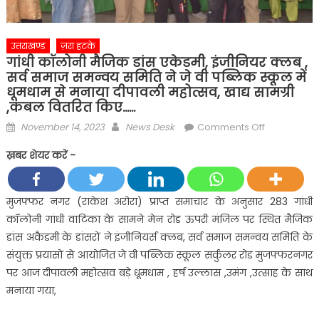
उत्तराखण्ड
ज़रा हटके
गांधी कॉलोनी मैजिक डांस एकेडमी, इंजीनियर क्लब ,
सर्व समाज समन्वय समिति ने जे वी पब्लिक स्कूल में
धूमधाम से मनाया दीपावली महोत्सव, खाद्य सामग्री
,कंबल वितरित किए……
Posted
Author
on
November 14, 2023
News Desk
Comments Off
on
गांधी
ख़बर शेयर करें -
कॉलोनी
मैजिक
डांस
मुजफ्फर नगर (राकेश अरोरा) प्राप्त समाचार के अनुसार 283 गांधी
एकेडमी,
कॉलोनी गांधी वाटिका के सामने मेन रोड ऊपरी मंजिल पर स्थित मैजिक
इंजीनियर
डांस अकैडमी के डांसरों ने इंजीनियर्स क्लब, सर्व समाज समन्वय समिति के
क्लब
संयुक्त प्रयासों से आयोजित जे वी पब्लिक स्कूल सर्कुलर रोड मुजफ्फरनगर
,
पर आज दीपावली महोत्सव बड़े धूमधाम , हर्ष उल्लास ,उमंग ,उत्साह के साथ
सर्व
समाज
मनाया गया,
समन्वय