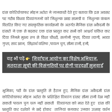
समिति
ने
डांस कोरियोग्राफर मोहन अरोरा ने जानकारी देते हुए बताया कि इस अवसर
जे
वी
पर गरीब विधवा दिव्यांगजनों को निशुल्क खाद्य सामग्री व निशुल्क कंबल
पब्लिक
वितरित किए गए सांस्कृतिक कार्यक्रमों के अंतर्गत मैजिक डांस अकैडमी के
स्कूल
डांसरों ने एक से बढ़कर एक डांस प्रस्तुत कर सभी को आश्चर्य चकित कर
में
दिया जिनमे मुख्य रूप से विशा चौधरी, सलोनी गुप्ता, दिव्या त्यागी, भव्या
धूमधाम
गुप्ता, साद खान, सिद्धार्थ वशिष्ठ ,पायल चुग, सीमा रानी, हनी,
से
मनाया
यह भी पढ़ें
निर्वाचन आयोग का विशेष अभियान,
दीपावली
महोत्सव,
मतदाता सूची की विसंगतियों पर होगी पारदर्शी सुनवाई
खाद्य
सामग्री
,कंबल
वितरित
भूमिका, परी के डांस प्रस्तुति से हैरान हुए, मैजिक डांस अकैडमी डांस
किए……
कोरियोग्राफर मोहन अरोरा के प्रशिक्षित दिव्यांग डांसर सीमा रानी देख नहीं
सकती पायल चुग चल नहीं सकती दिव्यांगता को मात देते हुए डांस की
प्रस्तुति कर दर्शकों ने खड़े होकर तालियां बजाकर उनका उत्साह वर्धन