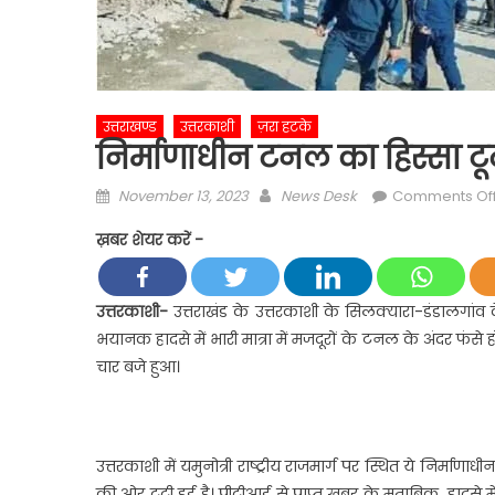
उत्तराखण्ड
उत्तरकाशी
ज़रा हटके
निर्माणाधीन टनल का हिस्सा टू
Posted
Author
November 13, 2023
News Desk
Comments Of
on
ख़बर शेयर करें -
उत्तरकाशी-
उत्तराखंड के उत्तरकाशी के सिलक्यारा-डंडालगा
भयानक हादसे में भारी मात्रा में मजदूरों के टनल के अंदर फं
चार बजे हुआ।
उत्तरकाशी में यमुनोत्री राष्ट्रीय राजमार्ग पर स्थित ये निर
की ओर टूटी हुई है। पीटीआई से प्राप्त ख़बर के मुताबिक, हादस