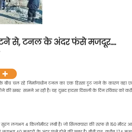
टने से, टनल के अंदर फंसे मजदूर….
on
f
निर्माणाधीन
टनल
का
हिस्सा
ंव के बीच चल रहे निर्माणाधीन टनल का एक हिस्सा टूट जाने के कारण वहा 
टूटने
से होने की खबर सामने आ रही है। यह दुखद हादसा दिवाली के दिन रविवार को कर
से,
टनल
के
अंदर
फंसे
्माणाधीन सुरंग लगभग 4 किलोमीटर लंबी है। जो सिलक्यारा की तरफ से 150 मीटर आ
मजदूर….
े में लगभग 40 मजदूरों के अंदर फंसे होने की खबर है। बीती रात करीब 174 मजद