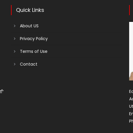
Quick Links
About US
Privacy Policy
Terms of Use
Contact
Ed
ता”
A
U
E
P