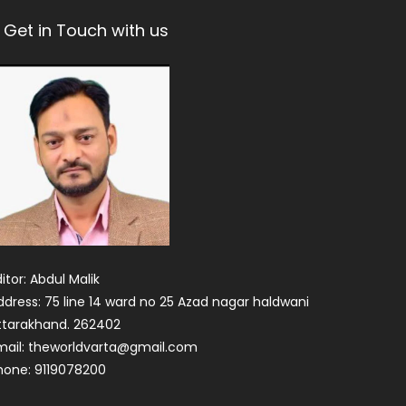
Get in Touch with us
itor: Abdul Malik
ddress: 75 line 14 ward no 25 Azad nagar haldwani
ttarakhand. 262402
mail: theworldvarta@gmail.com
hone: 9119078200