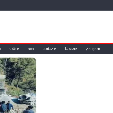
म
पर्यटन
खेल
मनोरंजन
सियासत
ज़रा हटके