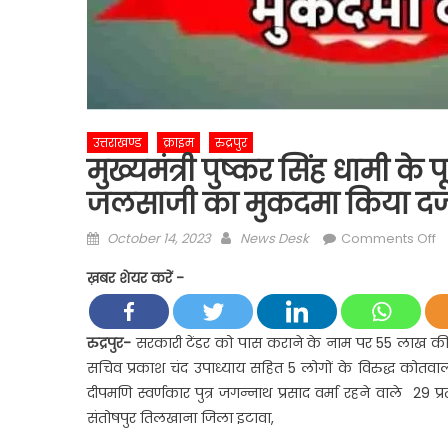
उत्तराखण्ड
क्राइम
रुद्रपुर
मुख्यमंत्री पुष्कर सिंह धामी क
जलसाजी का मुकदमा किया दर्ज,
Posted
Author
o
October 14, 2023
News Desk
Comments Off
on
मु
ख़बर शेयर करें -
पु
सि
धा
रुद्रपुर-
सरकारी टेंडर को पास कराने के नाम पर 55 लाख की जाल
के
सचिव प्रकाश चंद उपाध्याय सहित 5 लोगों के विरुद्ध कोतवाली
पूर
दीपमणि स्वर्णकार पुत्र जगन्नाथ प्रसाद वर्मा रहने वाले 29 
स
संतोषपुर तिलखाना जिला इटावा,
स
औ