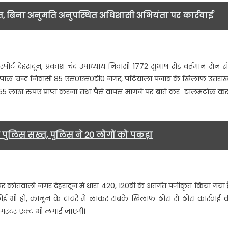
, बिना अनुमति अनुपस्थित अधिशासी अभियंता पर कार्रवाई
ोगो
र
लसाजी
ा
पोर्ट देहरादून, प्रकाश चंद उपाध्याय निवासी 1772 सुभाष रोड वर्तमान सेन स
ुकदमा
स्व गोपाल चन्द निवासी 85 एस0एस0टी0 नगर, पटियाला पंजाब के खिलाफ उत्तराख
िया
55 लाख रुपए प्राप्त करना तथा पैसे वापस मांगने पर बाते कर टालमटोल कर
्ज,
ंडर
ाम
र पुलिस सख्त, पुलिस ने 20 लोगों को पकड़ा
र
े
5
ाख….
कोतवाली नगर देहरादून में धारा 420, 120बी के अंतर्गत पंजीकृत किया गया ह
भी हो, कानून के दायरे में लाकर सबके खिलाफ ठोस से ठोस कार्रवाई 
ैंगस्टर एक्ट भी लगाई जाएगी।