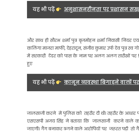
5
यह भी पढ़ें
अनुशासनहीनता पर प्रशासन सख्त
ल
प
ज
क
और साथ ही सौरभ शर्मा पुत्र बृजमोहन शर्मा निवासी नियर एयर
म
कलिंगा माजरा माफी, देहरादून, संजीव कुमार उर्फ देव पुत्र 
क
में सरकारी टेंडर को पास के नाम पर अलग अलग तारीखों पर 
दर
टे
हुए
के
न
यह भी पढ़ें
कानून व्यवस्था बिगाड़ने वालों प
प
ठग
थे
5
ल
जालसाजी करने में पुलिस को तहरीर दी थी। तहरीर के आधार पर 
एसएसपी अजय सिंह ने बताया कि जालसाजी करने वाले कोई 
जाएगी। गैंग बनाकर ठगने वाले आरोपियों पर जरूरत पड़ी तो ग