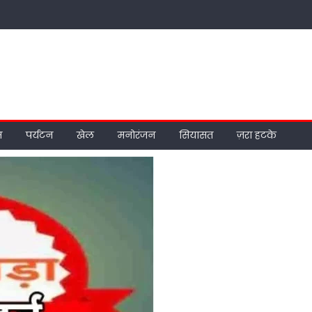
म
पर्यटन
खेल
मनोरंजन
सियासत
ज़रा हटके