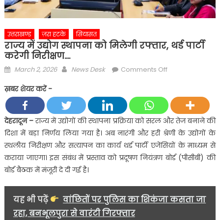
उत्तराखण्ड
ज़रा हटके
सियासत
राज्य में उद्योग स्थापना को मिलेगी रफ्तार, थर्ड पार्टी
करेगी निरीक्षण….
Posted
Author
on
March 2, 2026
News Desk
Comments Off
on
राज्य
ख़बर शेयर करें -
में
उद्योग
स्थापना
देहरादून
–
राज्य में उद्योगों की स्थापना प्रक्रिया को सरल और तेज बनाने की
को
दिशा में बड़ा निर्णय लिया गया है। अब नारंगी और हरी श्रेणी के उद्योगों के
मिलेगी
स्थलीय निरीक्षण और सत्यापन का कार्य थर्ड पार्टी एजेंसियों के माध्यम से
रफ्तार,
कराया जाएगा। इस संबंध में प्रस्ताव को प्रदूषण नियंत्रण बोर्ड (पीसीबी) की
थर्ड
बोर्ड बैठक में मंजूरी दे दी गई है।
पार्टी
करेगी
निरीक्षण….
यह भी पढ़ें
वांछितों पर पुलिस का शिकंजा कसता जा
रहा, बनभूलपुरा से वारंटी गिरफ्तार