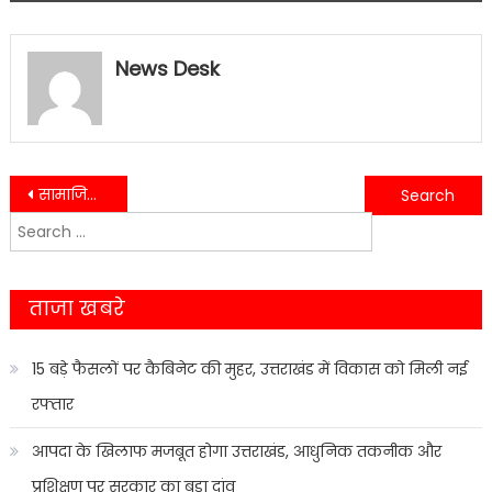
News Desk
Post
सामाजिक संगठनो से जुड़े लोगों ने सफाई अभियान में लिया भाग…..
स्वैच्छिक रक्तदान शिविर में युवाओं सहित महिलाओ ने भी लिया बढ़ चढ़कर भाग….
Search
navigation
for:
ताजा खबरे
15 बड़े फैसलों पर कैबिनेट की मुहर, उत्तराखंड में विकास को मिली नई
रफ्तार
आपदा के खिलाफ मजबूत होगा उत्तराखंड, आधुनिक तकनीक और
प्रशिक्षण पर सरकार का बड़ा दांव