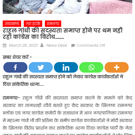
उत्तराखण्ड
ज़रा हटके
रामनगर
राहुल गांधी की सदस्यता समाप्त होने पर थम नही
रहा कांग्रेस का विरोध……….
Posted
Author
on
March 26, 2023
News Desk
Comments Off
on
राहुल
ख़बर शेयर करें -
गांधी
की
सदस्यता
राहुल गांधी की सदस्यता समाप्त होने को लेकर कांग्रेस कार्यकर्ताओं ने
समाप्त
दिया सांकेतिक धरना…..
होने
पर
रामनगर-
राहुल गाँधी की सदस्यता समाप्त करने के मामले को केंद्र
थम
सरकार का तानाशाही रवैये बताते हुए केंद्र सरकार के खिलाफ रामनगर
नही
ब्लॉक एवं नगर कांग्रेस कमेटी के तत्वाधान में आज नगरपालिका रामनगर
रहा
में महात्मा गांधी जी की प्रतिमा के समीप कांग्रेस कार्यकर्ताओं ने मोदी सरकार
कांग्रेस
के खिलाफ विरोध प्रदर्शन कर सांकेतिक धरना दिया। कांग्रेस पार्टी के नेता
का
विरोध……….