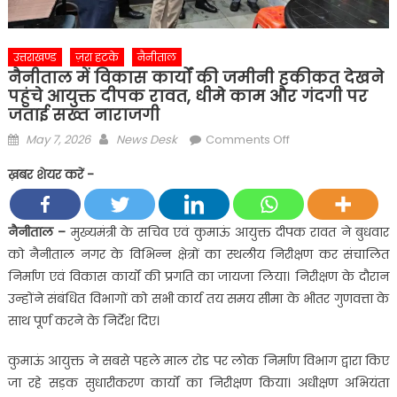
उत्तराखण्ड
ज़रा हटके
नैनीताल
नैनीताल में विकास कार्यों की जमीनी हकीकत देखने
पहुंचे आयुक्त दीपक रावत, धीमे काम और गंदगी पर
जताई सख्त नाराजगी
Posted
Author
on
May 7, 2026
News Desk
Comments Off
on
नैनीताल
ख़बर शेयर करें -
में
विकास
कार्यों
नैनीताल –
मुख्यमंत्री के सचिव एवं कुमाऊं आयुक्त दीपक रावत ने बुधवार
की
को नैनीताल नगर के विभिन्न क्षेत्रों का स्थलीय निरीक्षण कर संचालित
जमीनी
निर्माण एवं विकास कार्यों की प्रगति का जायजा लिया। निरीक्षण के दौरान
हकीकत
उन्होंने संबंधित विभागों को सभी कार्य तय समय सीमा के भीतर गुणवत्ता के
देखने
साथ पूर्ण करने के निर्देश दिए।
पहुंचे
आयुक्त
कुमाऊं आयुक्त ने सबसे पहले माल रोड पर लोक निर्माण विभाग द्वारा किए
दीपक
जा रहे सड़क सुधारीकरण कार्यों का निरीक्षण किया। अधीक्षण अभियंता
रावत,