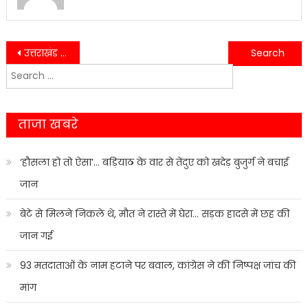
Post
उत्तराखंड में दर्दनाक हादसा, ट्रक दुर्घटना में चालक की मौत, एक गंभीर घायल
टैक्सी के अंदर मृत मिला चालक, सूचना मिलते ही मौके पर पहुंची पुलिस और फॉरेंसिक टीम
Search
navigation
for:
ताजा खबरे
‘हौसला हो तो ऐसा’… बड़ियाठ के वार से तेंदुए को खदेड़ बुजुर्ग ने बचाई
जान
बेटे से मिलने निकले थे, मौत ने रास्ते में घेरा… सड़क हादसे में छह की
जान गई
93 मतदाताओं के नाम हटाने पर बवाल, कांग्रेस ने की निष्पक्ष जांच की
मांग