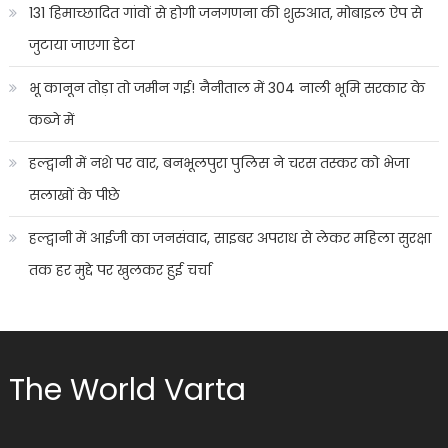
131 हिमाच्छादित गांवों से होगी जनगणना की शुरुआत, मोबाइल ऐप से
जुटाया जाएगा डेटा
भू कानून तोड़ा तो जमीन गई! नैनीताल में 304 नाली भूमि सरकार के
कब्जे में
हल्द्वानी में नशे पर वार, बनभूलपुरा पुलिस ने चरस तस्कर को भेजा
सलाखों के पीछे
हल्द्वानी में आईजी का जनसंवाद, साइबर अपराध से लेकर महिला सुरक्षा
तक हर मुद्दे पर खुलकर हुई चर्चा
The World Varta