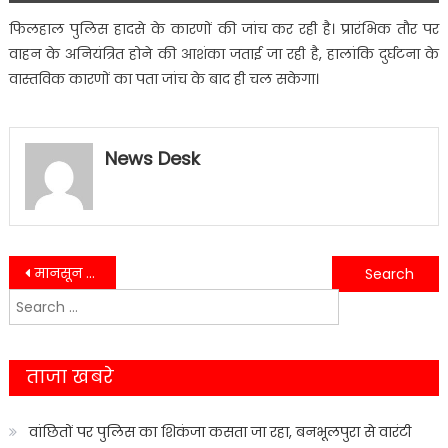
फिलहाल पुलिस हादसे के कारणों की जांच कर रही है। प्रारंभिक तौर पर
वाहन के अनियंत्रित होने की आशंका जताई जा रही है, हालांकि दुर्घटना के
वास्तविक कारणों का पता जांच के बाद ही चल सकेगा।
News Desk
Post
मानसून से पहले नैनीताल जिला प्रशासन अलर्ट, एडीएम सौरभ असवाल ने सभी विभागों को 24×7 कंट्रोल रूम और त्वरित रिस्पॉन्स के दिए निर्देश
नैनीताल में विकास कार्यों की जमीनी हकीकत देखने पहुंचे आयुक्त दीपक रावत, धीमे काम और गंदगी पर जताई सख्त नाराजगी
Search
navigation
for:
ताजा खबरे
वांछितों पर पुलिस का शिकंजा कसता जा रहा, बनभूलपुरा से वारंटी