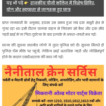
यह भी पढ़ें
राजकीय पीजी कॉलेज में विशेष शिविर,
गंभीर
योग और स्वच्छता से जागरूक हुए छात्र
घायल
प्राप्त जानकारी के अनुसार, हादसा उस समय हुआ जब ट्रक मसूरी क्षेत्र से
गुजर रहा था। इसी दौरान चालक वाहन से नियंत्रण खो बैठा और ट्रक सीधे
गहरी खाई में जा गिरा। दुर्घटना के बाद इलाके में अफरा-तफरी मच गई।
घटना की सूचना स्थानीय लोगों ने तुरंत पुलिस को दी। सूचना मिलते ही
पुलिस टीम मौके पर पहुंची, लेकिन खाई अत्यधिक गहरी और जोखिमपूर्ण
होने के कारण एसडीआरएफ की मदद ली गई।