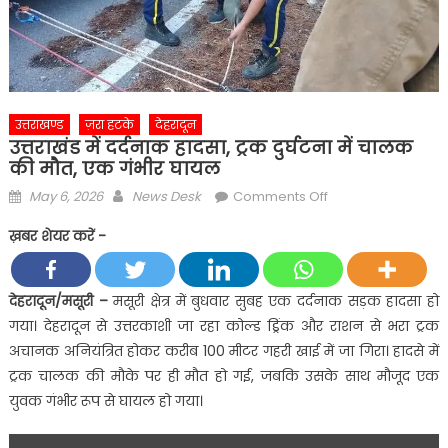
उत्तराखण्ड
ज़रा हटके
देहरादून
उत्तराखंड में दर्दनाक हादसा, ट्रक दुर्घटना में चालक
की मौत, एक गंभीर घायल
Posted
Author
on
May 6, 2026
News Desk
Comments Off
on
उत्तराखंड
ख़बर शेयर करें -
में
दर्दनाक
हादसा,
देहरादून/मसूरी –
मसूरी क्षेत्र में बुधवार सुबह एक दर्दनाक सड़क हादसा हो
ट्रक
गया। देहरादून से उत्तरकाशी जा रहा कोल्ड ड्रिंक और राशन से भरा ट्रक
दुर्घटना
अचानक अनियंत्रित होकर करीब 100 मीटर गहरी खाई में जा गिरा। हादसे में
में
ट्रक चालक की मौके पर ही मौत हो गई, जबकि उसके साथ मौजूद एक
चालक
युवक गंभीर रूप से घायल हो गया।
की
मौत,
एक