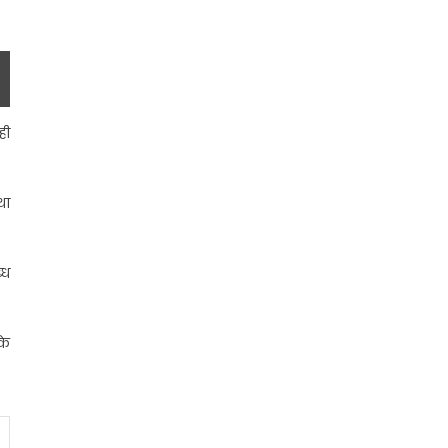
ही
था
्ध
के