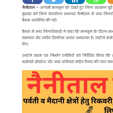
नैनीता
नैनीताल –
आगामी मानसून को देखते हुए जिला प्रशासन पूरी
जिला
बुधवार को जिला कार्यालय सभागार नैनीताल में अपर जिलाधिका
प्रशासन
बैठक आयोजित की गई।
अलर्ट,
एडीएम
बैठक में अपर जिलाधिकारी ने कहा कि मानसून के दौरान संभावि
सौरभ
समन्वय और त्वरित रिस्पॉन्स अत्यंत आवश्यक है। उन्होंने सभी 
असवा
दिए।
ने
सभी
उन्होंने सड़क एवं निर्माण एजेंसियों को निर्देशित किया क
विभागों
मशीनरी ऑपरेटर और अवर अभियंता सहित तैनात की जाए। साथ ह
को
24×7
कंट्रोल
रूम
और
त्वरित
रिस्पॉन्
के
दिए