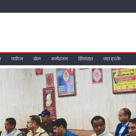
म
पर्यटन
खेल
मनोरंजन
सियासत
ज़रा हटके