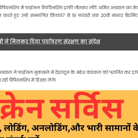
पर
ंटन चैंपियनशिप में फाईनल चैंपयिनशिप ट्राफी जीतकर लौटे अमित अग्रवाल का मे
अमित
 करते हुए उन्हें सम्मानित किया।17 से 19 फरवरी तक 20वीं मास्टर बैडमिं
को
किया
सम्मानित…..
बी ने मिलकर दिया पर्यावरण संरक्षण का संदेश
त अग्रवाल ने फाईनल मुकाबले में देहरादून के महेश कंडवाल को पराजित कर ट्रा
ी चैंपियनशिप में हिस्सा लेंगे।