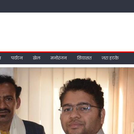
म
पर्यटन
खेल
मनोरंजन
सियासत
ज़रा हटके