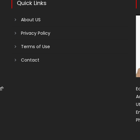
Quick Links
About US
Privacy Policy
Terms of Use
Contact
Ed
ता”
A
U
E
P