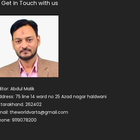
Get in Touch with us
itor: Abdul Malik
ddress: 75 line 14 ward no 25 Azad nagar haldwani
ttarakhand. 262402
mail: theworldvarta@gmail.com
hone: 9119078200