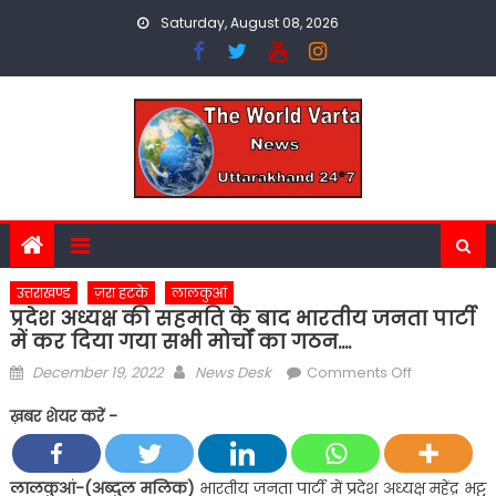
Skip
Saturday, August 08, 2026
to
content
उत्तराखण्ड
ज़रा हटके
लालकुआं
प्रदेश अध्यक्ष की सहमति के बाद भारतीय जनता पार्टी
में कर दिया गया सभी मोर्चों का गठन….
Posted
Author
on
December 19, 2022
News Desk
Comments Off
on
प्रदेश
ख़बर शेयर करें -
अध्यक्ष
की
सहमति
लालकुआं-(अब्दुल मलिक)
भारतीय जनता पार्टी में प्रदेश अध्यक्ष महेंद्र भट्ट