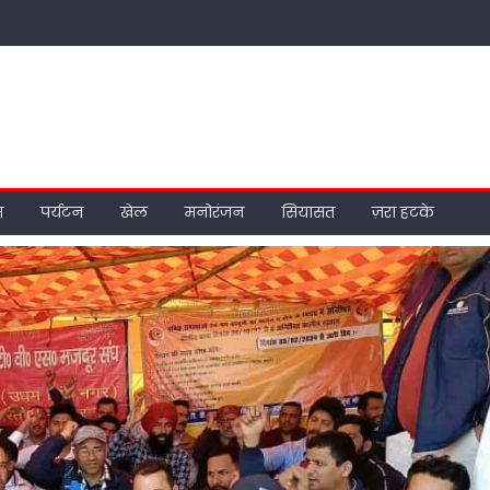
म
पर्यटन
खेल
मनोरंजन
सियासत
ज़रा हटके