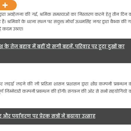
वी
एस
क द्वारा अवहेलना की गई, श्रमिक समस्याओं का निस्तारण करने हेतु तीन दिन 
मजदूर
ं। श्रमिकों के धरना स्थल पर संयुक्त मोर्चा ऊधमसिंह नगर द्वारा बैठक की ग
संघ
़े कदम उठाए।
पन्तनगर
उत्तराखंड
का
के तेज बहाव में बहीं दो सगी बहनें, परिवार पर टूटा दुखों का
91
ां
दिन
धरना
ांधी
ाई लड़ने की ली प्रतिज्ञा शासन प्रशासन द्वारा शीघ्र कम्पनी प्रबन्धन 
ार्क
ुद्रपुर
ूर्ण जिम्मेदारी कम्पनी प्रबन्धन की होगी। संगठन की ओर से सभी सहयोगियों 
ें
जारी……
 और पर्यावरण पर प्रेरक सत्रों ने बढ़ाया उत्साह