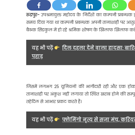
रुद्रपुर-
उपश्रमायुक्त महोदय के निर्देशों का कम्पनी प्रबन्ध
समय दिया गया था कम्पनी प्रबन्धक अपनी तानाशाही पर आतुर है
बैठक सिडकुल में हो रहे श्रमिक शोषण के खिलाफ खिलाफ कड
यह भी पढ़ें
दिल दहला देने वाला हादसा: बारिश 
पहाड़
व
ग
जिसमें लगभग 25 यूनियनों की भागीदारी रही और एक होकर लड़
प
र
तानाशाही पर अंकुश नहीं लगाया तो स्थित खराब होने की सम्प
म
तहेदिल से आभार प्रकट करते हैं।
यह भी पढ़ें
फ्लेमिंगो नृत्य से सजा मंच, करियर