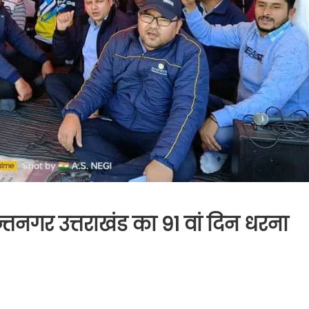
तनगर उत्तराखंड का 91 वां दिन धरना
on
लुकास
टी