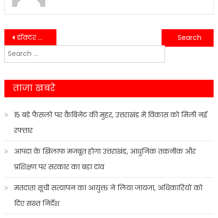
Post
डॉक्टर की लापरवाही से चली गई एक मासूम बच्चे की जान….
नाबालिग से गैंगरेप की सामने आई घटना, पुलिस ने महिला समेत चार व्यक्तियों को गिरफ्तार कर भेजा जेल…..
Search
navigation
for:
ताजा खबरे
15 बड़े फैसलों पर कैबिनेट की मुहर, उत्तराखंड में विकास को मिली नई
रफ्तार
आपदा के खिलाफ मजबूत होगा उत्तराखंड, आधुनिक तकनीक और
प्रशिक्षण पर सरकार का बड़ा दांव
मतदाता सूची सत्यापन का आयुक्त ने लिया जायजा, अधिकारियों को
दिए सख्त निर्देश