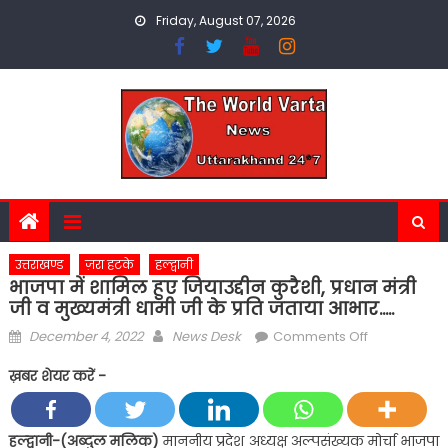
Skip
Friday, August 07, 2026
to
content
उत्तराखण्ड
ज़रा हटके
हल्द्वानी
भाजपा में शामिल हुए जियाउद्दीन कुरैशी, प्रधान मंत्री
जी व मुख्यमंत्री धामी जी के प्रति जताया आभार…..
Posted
Author
on
December 4, 2022
News Desk
Comments Off
on
भाजपा
ख़बर शेयर करें -
में
शामिल
हुए
हल्द्वानी-(अब्दुल मलिक)
माननीय प्रदेश अध्यक्ष अल्पसंख्यक मोर्चा भाजपा