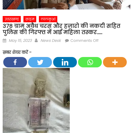
उत्तराखण्ड
क्राइम
लालकुआं
378 ग्राम अवैध चरस और हज़ारो की नकदी सहित
पुलिस की गिरफ्त में आई महिला तस्कर……
Posted
Author
on
May 15, 2023
News Desk
Comments Off
on
378
ख़बर शेयर करें -
ग्राम
अवैध
चरस
और
हज़ारो
की
नकदी
सहित
पुलिस
की
गिरफ्त
में