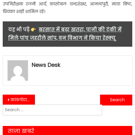
उपनिरीक्षक रजनी आर्य, कांस्टेबल चन्द्रशेखर, आनन्दपुरी, माया बिष्ट,
प्रियंका शाही शामिल रहे।
यह भी पढ़ें
बरसात में बढ़ा खतरा, पानी की टंकी में
मिले पांच जहरीले सांप, वन विभाग ने किया रेस्क्यू
News Desk
Post
काठगोदाम हाफ मैराथन पिछले चार वर्षों से खेल कैलेंडर पर रहा है एक महत्वपूर्ण कार्यक्रम……
लालकुआं में यहाँ हुआ दो परिवारों को बीच खूनी संघर्ष-पढ़े क्या पूरा मामला……
Search
navigation
for:
ताजा खबरे