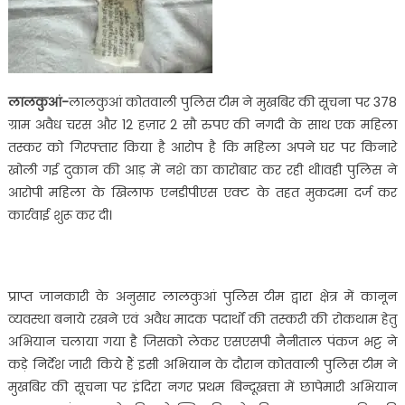
आई
महिला
तस्कर……
लालकुआं-
लालकुआं कोतवाली पुलिस टीम ने मुखबिर की सूचना पर 378
ग्राम अवैध चरस और 12 हज़ार 2 सौ रुपए की नगदी के साथ एक महिला
तस्कर को गिरफ्तार किया है आरोप है कि महिला अपने घर पर किनारे
खोली गई दुकान की आड़ में नशे का कारोबार कर रही थी।वही पुलिस ने
आरोपी महिला के खिलाफ एनडीपीएस एक्ट के तहत मुकदमा दर्ज कर
कार्रवाई शुरू कर दी।
प्राप्त जानकारी के अनुसार लालकुआं पुलिस टीम द्वारा क्षेत्र में कानून
व्यवस्था बनाये रखने एवं अवैध मादक पदार्थों की तस्करी की रोकथाम हेतु
अभियान चलाया गया है जिसको लेकर एसएसपी नैनीताल पंकज भट्ट ने
कड़े निर्देश जारी किये हैं इसी अभियान के दौरान कोतवाली पुलिस टीम ने
मुखबिर की सूचना पर इंदिरा नगर प्रथम बिन्दूखत्ता में छापेमारी अभियान