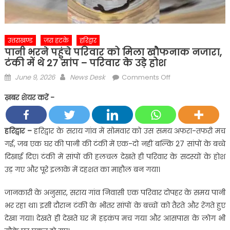
उत्तराखण्ड
ज़रा हटके
हरिद्वार
पानी भरने पहुंचे परिवार को मिला खौफनाक नजारा,
टंकी में थे 27 सांप – परिवार के उड़े होश
Posted
Author
on
June 9, 2026
News Desk
Comments Off
on
पानी
ख़बर शेयर करें -
भरने
पहुंचे
परिवार
हरिद्वार –
हरिद्वार के सराय गांव में सोमवार को उस समय अफरा-तफरी मच
को
गई, जब एक घर की पानी की टंकी में एक-दो नहीं बल्कि 27 सांपों के बच्चे
मिला
दिखाई दिए। टंकी में सांपों की हलचल देखते ही परिवार के सदस्यों के होश
खौफनाक
उड़ गए और पूरे इलाके में दहशत का माहौल बन गया।
नजारा,
टंकी
जानकारी के अनुसार, सराय गांव निवासी एक परिवार दोपहर के समय पानी
में
भर रहा था। इसी दौरान टंकी के भीतर सांपों के बच्चों को तैरते और रेंगते हुए
थे
देखा गया। देखते ही देखते घर में हड़कंप मच गया और आसपास के लोग भी
27
सांप