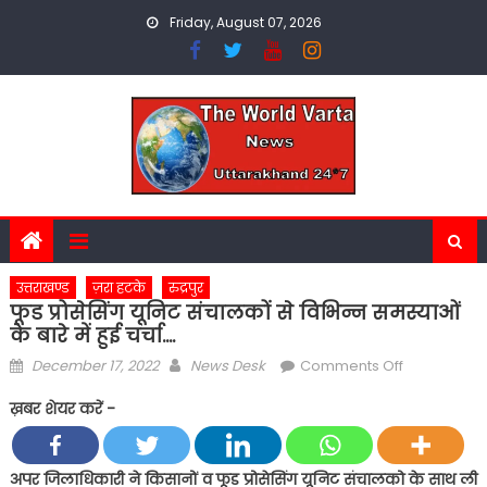
Skip
Friday, August 07, 2026
to
content
उत्तराखण्ड
ज़रा हटके
रुद्रपुर
फूड प्रोसेसिंग यूनिट संचालकों से विभिन्न समस्याओं
के बारे में हुई चर्चा….
Posted
Author
on
December 17, 2022
News Desk
Comments Off
on
फूड
ख़बर शेयर करें -
प्रोसेसिंग
यूनिट
संचालकों
अपर जिलाधिकारी ने किसानों व फूड प्रोसेसिंग यूनिट संचालको के साथ ली