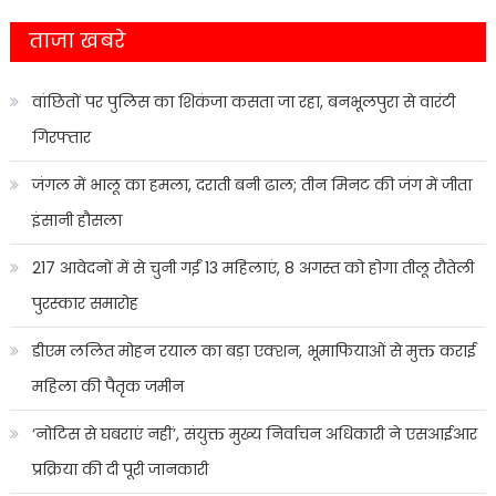
ताजा खबरे
वांछितों पर पुलिस का शिकंजा कसता जा रहा, बनभूलपुरा से वारंटी
गिरफ्तार
जंगल में भालू का हमला, दराती बनी ढाल; तीन मिनट की जंग में जीता
इंसानी हौसला
217 आवेदनों में से चुनी गईं 13 महिलाएं, 8 अगस्त को होगा तीलू रौतेली
पुरस्कार समारोह
डीएम ललित मोहन रयाल का बड़ा एक्शन, भूमाफियाओं से मुक्त कराई
महिला की पैतृक जमीन
‘नोटिस से घबराएं नहीं’, संयुक्त मुख्य निर्वाचन अधिकारी ने एसआईआर
प्रक्रिया की दी पूरी जानकारी