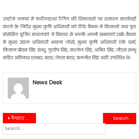
उन्होंने जनपद में फर्टीलाइज़र टैगिंग की शिकायतों पर तत्काल कार्यवाही
करने के निर्देश मुख्य कृषि अधिकारी को दिये। बैठक में किसानों तथा फूड
प्रोसेसिंग यूनिट संचालकों ने विस्तार से अपनी-अपनी समस्याऐं रखी। बैठक
में मुख्य उद्यान अधिकारी भावना जोशी, मुख्य कृषि अधिकारी एके वर्मा,
किसान प्रीतम सिंह संन्धु, गुरदीप सिंह, करनेल सिंह, अमित सिंह, जीएस संन्धु
सहित अविनाश छाबड़ा, बरार, जेएस बरार, बलजीत सिंह आदि उपस्थित थे।
News Desk
Post
गैंगस्टर के मामले में फरार चल रहे 15000 के इनामी अपराधी को पुलिस ने किया गिरफ्तार….
विधायक शिव अरोरा ने जिंदगी जिंदाबाद के तत्वावधान में आयोजित सामुहिक विवाह कार्यक्रम ने वर वधु जोड़ो को दी शुभकामनाएं…..
Search
navigation
for: