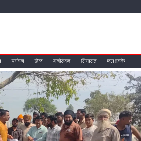
म
पर्यटन
खेल
मनोरंजन
सियासत
ज़रा हटके