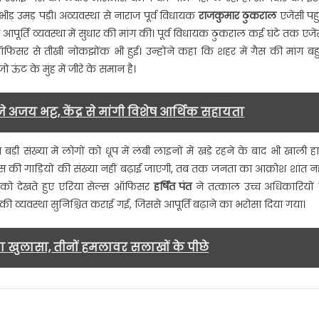
ीड़ उमड़ पड़ी। अव्यवस्था से नाराज पूर्व विधायक
राजकुमार ठुकराल
एजेंसी पहुं
ा,
पूर्ति व्यवस्था में सुधार की मांग की। पूर्व विधायक ठुकराल कई घंटे तक एजें
राल
िसर से तीखी नोकझोंक भी हुई। उन्होंने कहा कि शहर में गैस की मांग बह
 ऊंट के मुंह में जीरे के समान है।
स
िसर
अजय भट्ट, केंद्र से मांगी विशेष आर्थिक सहायता
ी
़ी संख्या में लोगों को धूप में लंबी लाइनों में खड़े रहने के बाद भी खाली ह
झोंक…….
गैस की गाड़ियों की संख्या नहीं बढ़ाई जाएगी, तब तक जनता का आक्रोश शांत नह
ी को देखते हुए एरिया सेल्स ऑफिसर
हर्षित पंत
ने तत्काल उच्च अधिकारियों 
ी व्यवस्था सुनिश्चित कराई गई, जिससे आपूर्ति बढ़ाने का भरोसा दिया गया।
 खुलासा, तीनों हमलावर सलाखों के पीछे