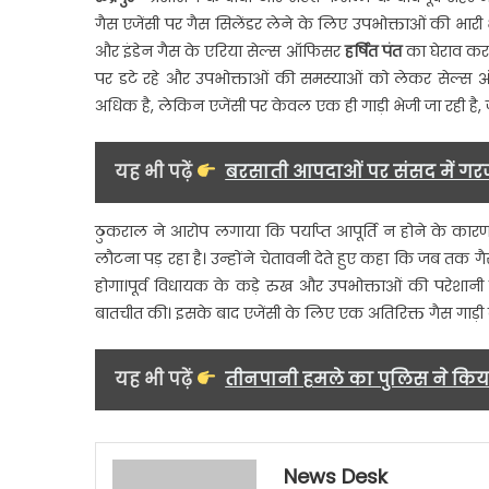
पर
गैस एजेंसी पर गैस सिलेंडर लेने के लिए उपभोक्ताओं की भारी भ
हंगाम
और इंडेन गैस के एरिया सेल्स ऑफिसर
हर्षित पंत
का घेराव कर आ
ठुक
पर डटे रहे और उपभोक्ताओं की समस्याओं को लेकर सेल्स ऑफ
ने
अधिक है, लेकिन एजेंसी पर केवल एक ही गाड़ी भेजी जा रही है, जो
सेल्
ऑफ
से
यह भी पढ़ें
बरसाती आपदाओं पर संसद में गरजे 
की
तीख
ठुकराल ने आरोप लगाया कि पर्याप्त आपूर्ति न होने के कारण बड
नोक
लौटना पड़ रहा है। उन्होंने चेतावनी देते हुए कहा कि जब तक 
होगा।पूर्व विधायक के कड़े रुख और उपभोक्ताओं की परेशान
बातचीत की। इसके बाद एजेंसी के लिए एक अतिरिक्त गैस गाड़ी क
यह भी पढ़ें
तीनपानी हमले का पुलिस ने किया
News Desk