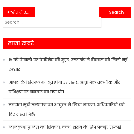
Post
“खेत में उतरे सीएम धामी, गोबर की खाद डालकर प्राकृतिक खेती अपनाने का किया आह्वान”
‘कोई प्लान नहीं था, बाबा ने बुला लिया’— कैंची धाम पहुंची श्रद्धालु ने साझा किया अनुभव
Search
navigation
for:
ताजा खबरे
15 बड़े फैसलों पर कैबिनेट की मुहर, उत्तराखंड में विकास को मिली नई
रफ्तार
आपदा के खिलाफ मजबूत होगा उत्तराखंड, आधुनिक तकनीक और
प्रशिक्षण पर सरकार का बड़ा दांव
मतदाता सूची सत्यापन का आयुक्त ने लिया जायजा, अधिकारियों को
दिए सख्त निर्देश
लालकुआं पुलिस का शिकंजा, कच्ची शराब की खेप पकड़ी, सप्लाई