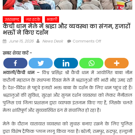
उत्तराखण्ड
ज़रा हटके
भवाली
कैंची धाम मेले में श्रद्धा और व्यवस्था का संगम, हजारों
भक्तों ने किए दर्शन
Posted
Author
on
June 15, 2026
News Desk
Comments Off
on
कैंची
ख़बर शेयर करें -
धाम
मेले
में
भवाली/कैंची धाम –
विश्व प्रसिद्ध श्री कैंची धाम में आयोजित बाबा नीम
श्रद्धा
करौली महाराज के स्थापना दिवस मेले में श्रद्धालुओं की भारी भीड़ उमड़ रही
और
है। देश-विदेश से पहुंचे हजारों भक्त बाबा के दर्शन के लिए धाम पहुंच रहे हैं।
व्यवस्था
श्रद्धालुओं की सुविधा, सुरक्षा और सुगम दर्शन व्यवस्था को लेकर नैनीताल
का
पुलिस एवं जिला प्रशासन द्वारा व्यापक इंतजाम किए गए हैं, जिसके चलते
संगम,
हजारों
मेला शांतिपूर्ण और सुव्यवस्थित ढंग से संचालित हो रहा है।
भक्तों
मेले के दौरान यातायात व्यवस्था को सुचारू बनाए रखने के लिए पुलिस
ने
किए
द्वारा विशेष ट्रैफिक प्लान लागू किया गया है। बरेली, रामपुर, रुद्रपुर, हल्द्वानी