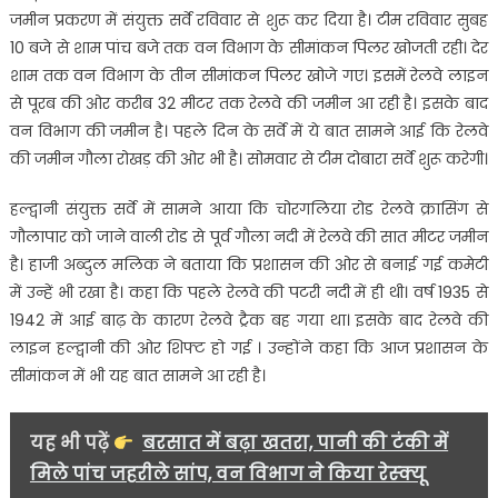
नदी
जमीन प्रकरण में संयुक्त सर्वे रविवार से शुरू कर दिया है। टीम रविवार सुबह
में
10 बजे से शाम पांच बजे तक वन विभाग के सीमांकन पिलर खोजती रही। देर
भी
शाम तक वन विभाग के तीन सीमांकन पिलर खोजे गए। इसमें रेलवे लाइन
है
से पूरब की ओर करीब 32 मीटर तक रेलवे की जमीन आ रही है। इसके बाद
रेलवे
की
वन विभाग की जमीन है। पहले दिन के सर्वे में ये बात सामने आई कि रेलवे
सात
की जमीन गौला रोखड़ की ओर भी है। सोमवार से टीम दोबारा सर्वे शुरू करेगी।
मीटर
जमीन……
हल्द्वानी संयुक्त सर्वे में सामने आया कि चोरगलिया रोड रेलवे क्रासिंग से
गौलापार को जाने वाली रोड से पूर्व गौला नदी में रेलवे की सात मीटर जमीन
है। हाजी अब्दुल मलिक ने बताया कि प्रशासन की ओर से बनाई गई कमेटी
में उन्हें भी रखा है। कहा कि पहले रेलवे की पटरी नदी में ही थी। वर्ष 1935 से
1942 में आई बाढ़ के कारण रेलवे ट्रैक बह गया था। इसके बाद रेलवे की
लाइन हल्द्वानी की ओर शिफ्ट हो गई । उन्होंने कहा कि आज प्रशासन के
सीमांकन में भी यह बात सामने आ रही है।
यह भी पढ़ें
बरसात में बढ़ा खतरा, पानी की टंकी में
मिले पांच जहरीले सांप, वन विभाग ने किया रेस्क्यू