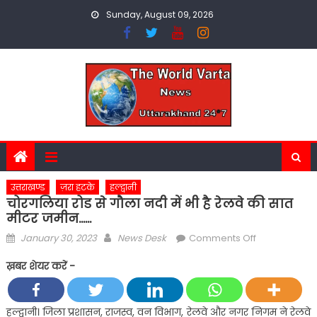
Skip
Sunday, August 09, 2026
to
content
उत्तराखण्ड
ज़रा हटके
हल्द्वानी
चोरगलिया रोड से गौला नदी में भी है रेलवे की सात
मीटर जमीन……
Posted
Author
on
January 30, 2023
News Desk
Comments Off
on
चोरगलिया
ख़बर शेयर करें -
रोड
से
गौला
हल्द्वानी। जिला प्रशासन, राजस्व, वन विभाग, रेलवे और नगर निगम ने रेलवे