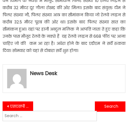
वन विभाग के नक्शे में मौजूद सीमांकन पिलर संख्या 10 रेलवे लाइन से
करीब 32 मीटर दूर गौला रोखड़ की ओर मिला। इसके बाद संयुक्त टीम ने
पिलर संख्या नौ, पिलर संख्या आठ का सीमांकन किया जो रेलवे लाइन से
करीब 32.5 मीटर पूरब की ओर था। इसके बाद पिलर संख्या सात का
सीमांकन हुआ। यहां पर हाजी अब्दुल मलिक ने आपत्ति जाता ते हुए कहा कि
उनके पास मौजूद रेलवे के नक्शे हैं यह रेलवे लाइन से 668 फीट पर आना
चाहिए जो की कम आ रहा है। अंधेरा होने के बाद एडीएम ने सर्वे रुकवा
दिया। सोमवार को यहां से दोबारा सर्वे शुरू होगा।
News Desk
Post
एसएसपी ने सी एम पोर्टल पर प्राप्त होने वाली शिकायतों का शिकायतकर्ताओं से फोन पर वार्ता कर किया समाधान….
भारत चीन सीमा स्थित ग्लेशियर टूटने का वीडियो आया सामने ,देखिए वीडियो….
Search
navigation
for: