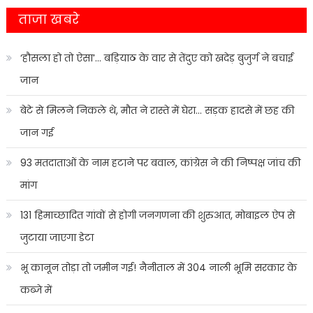
ताजा खबरे
‘हौसला हो तो ऐसा’… बड़ियाठ के वार से तेंदुए को खदेड़ बुजुर्ग ने बचाई
जान
बेटे से मिलने निकले थे, मौत ने रास्ते में घेरा… सड़क हादसे में छह की
जान गई
93 मतदाताओं के नाम हटाने पर बवाल, कांग्रेस ने की निष्पक्ष जांच की
मांग
131 हिमाच्छादित गांवों से होगी जनगणना की शुरुआत, मोबाइल ऐप से
जुटाया जाएगा डेटा
भू कानून तोड़ा तो जमीन गई! नैनीताल में 304 नाली भूमि सरकार के
कब्जे में