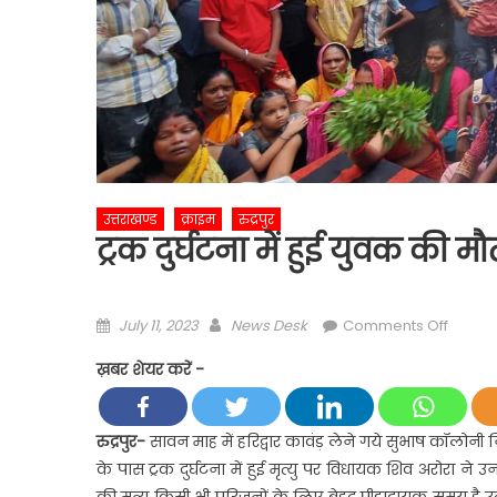
उत्तराखण्ड
क्राइम
रुद्रपुर
ट्रक दुर्घटना में हुई युवक की मौ
Posted
Author
on
July 11, 2023
News Desk
Comments Off
on
ट्रक
ख़बर शेयर करें -
दुर्घटना
में
हुई
रुद्रपुर-
सावन माह में हरिद्वार कावंड़ लेने गये सुभाष कॉलोनी नि
युवक
के पास ट्रक दुर्घटना में हुई मृत्यु पर विधायक शिव अरोरा ने
की