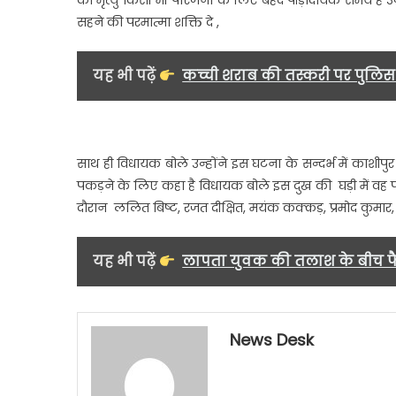
की मृत्यु किसी भी परिजनों के लिए बेहद पीड़ादायक समय है उन
मौत,
सहने की परमात्मा शक्ति दे ,
हरिद्वार
कावंड़
लेने
यह भी पढ़ें
कच्ची शराब की तस्करी पर पुलिस 
जा
रहा
था
युवक……
साथ ही विधायक बोले उन्होंने इस घटना के सन्दर्भ में काशीपु
पकड़ने के लिए कहा है विधायक बोले इस दुख की घड़ी में वह प
दौरान ललित बिष्ट, रजत दीक्षित, मयंक कक्कड़, प्रमोद कुमार, र
यह भी पढ़ें
लापता युवक की तलाश के बीच फै
News Desk