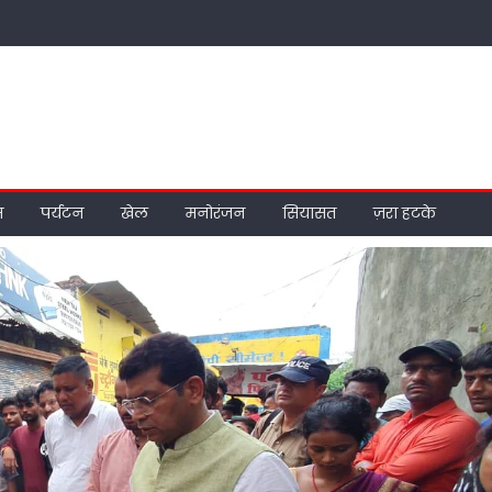
म
पर्यटन
खेल
मनोरंजन
सियासत
ज़रा हटके