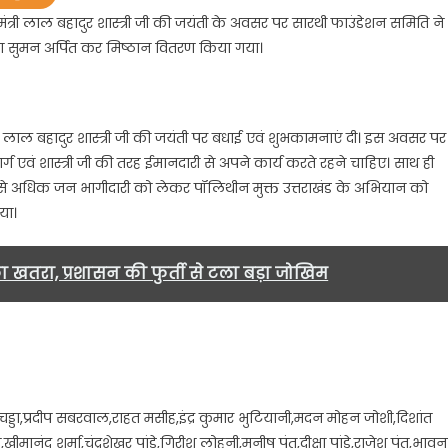
रधानमंत्री लाल बहादुर शास्त्री जी की जयंती के अवसर पर सारथी फाउंडेशन समिति ने
ट्रपिता
द्धा सुमन अर्पित कर मिष्ठान वितरण किया गया।
त्मा
धी
र
वं लाल बहादुर शास्त्री जी की जयंती पर बधाई एवं शुभकामनाएं दी। इस अवसर पर
ानमंत्री
र्ग एवं शास्त्री जी की तरह ईमानदारी से अपने कार्य करते रहने चाहिए। साथ ही
ल
क से अधिक जन भागीदारी को लेकर पॉलिथीन मुक्त उत्तराखंड के अभियान को
दुर
या।
त्री
ंती
ा खतरा, प्रशासन की फुर्ती से टला बड़ा जोखिम
धा
मन
पित
र
्ठान
तरण
सिंह चड्डा,प्रदीप सबरवाल,राहत मसीह,इंद्र कुमार भुटियानी,मदन मोहन जोशी,दिशांत
या.
खीमानंद शर्मा,चंद्रशेखर पांडे,गिरीश लोहनी,मनीष पंत,दीक्षा पांडे,राजेश पंत,भावन