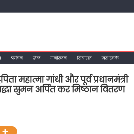
म
पर्यटन
खेल
मनोरंजन
सियासत
ज़रा हटके
िता महात्मा गांधी और पूर्व प्रधानमंत्री
्रद्धा सुमन अर्पित कर मिष्ठान वितरण
रथी
उंडेशन
िति