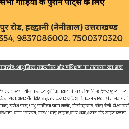
तराखंड, आधुनिक तकनीक और प्रशिक्षण पर सरकार का बड़ा
े संस्थापक नवीन पन्त एवं सुमित्रा प्रसाद जी ने प्रतीक चिन्ह देकर फूल माला
िया गया, अमरजीत सिंह चड्ढा, इंद्र कुमार भुटियानी,पंकज बोहरा, खीमानंद शर्मा,
ीष पन्त, राजेश पन्त,आशु पंडलिया,राहत मसीह, दीप्ती चूफाल, नीलू नेगी, दीक्षा पाण्ड
श्यप, योगेश पाण्डेय, गिरीश चन्द्र लोहनी,बी डी शर्मा,शतोष गौड़ सहित दर्जनों