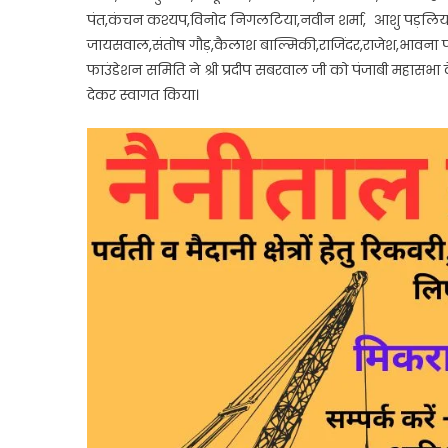
पंत,कंचन कश्यप,विनोद निगलटिया,नवीन शर्मा, आशु पड़लिया,ज
जायसवाल,संतोष गौड़,कैलाश बाल्मिकी,राजिंदर,राजेश,भावना पा
फाउंडेशन समिति ने श्री प्रदीप सबरवाल जी को पंजाबी महासभा क
देकर स्वागत किया।