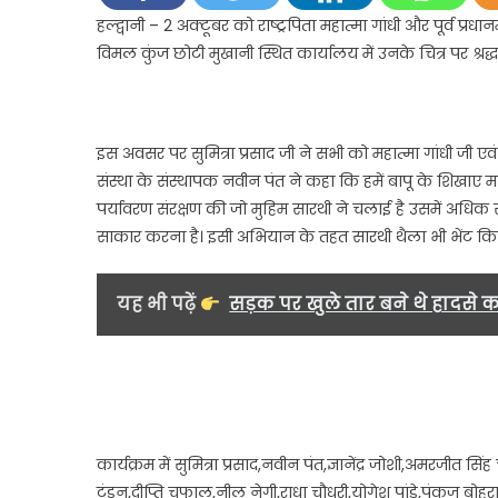
ने
हल्द्वानी – 2 अक्टूबर को राष्ट्रपिता महात्मा गांधी और पूर्व प्
राष्
विमल कुंज छोटी मुखानी स्थित कार्यालय में उनके चित्र पर श्र
महा
गां
औ
पूर्व
इस अवसर पर सुमित्रा प्रसाद जी ने सभी को महात्मा गांधी जी ए
प्रध
संस्था के संस्थापक नवीन पंत ने कहा कि हमें बापू के शिखाए मा
ला
पर्यावरण संरक्षण की जो मुहिम सारथी ने चलाई है उसमें अधि
बहा
साकार करना है। इसी अभियान के तहत सारथी थैला भी भेंट कि
शास्
की
जय
यह भी पढ़ें
सड़क पर खुले तार बने थे हादसे क
श्रद्
सु
अर्
क
मिष
वि
कार्यक्रम में सुमित्रा प्रसाद,नवीन पंत,ज्ञानेंद्र जोशी,अमरजीत 
कि
टंडन,दीप्ति चुफाल,नीलू नेगी,राधा चौधरी,योगेश पांडे,पंकज बोहरा,