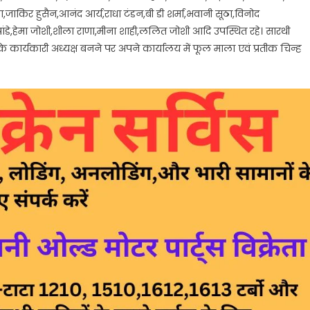
ाकिर हुसैन,आनंद आर्य,राधा टंडन,बी डी शर्मा,भवानी सूठा,विनोद
ंडे,हेमा जोशी,शीला राणा,मीना शाही,ललित जोशी आदि उपस्थित रहे। सारथी
े कार्यकारी अध्यक्ष बनने पर अपने कार्यालय में फूल माला एवं प्रतीक चिन्ह